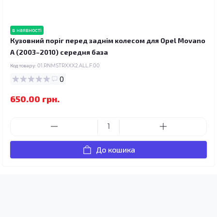
в наявності
Кузовний поріг перед заднім колесом для Opel Movano
A (2003–2010) середня база
Код товару:
01.RNMSTRXXX2.ALL.F.00
0
650.00 грн.
До кошика