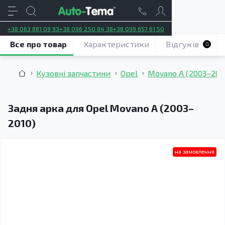
+38 063 881 09 93
+38 096 250 84 38
+38 099 657 61 50
Все про товар
Характеристики
Відгуків
0
Кузовні запчастини
Opel
Movano A (2003–201
Задня арка для Opel Movano A (2003–
2010)
на замовлення