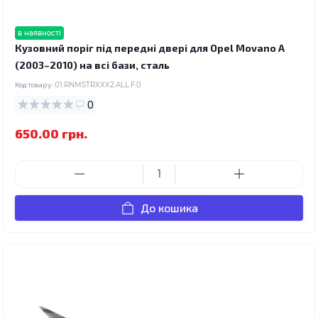
в наявності
Кузовний поріг під передні двері для Opel Movano A
(2003–2010) на всі бази, сталь
Код товару:
01.RNMSTRXXX2.ALL.F.0
0
650.00 грн.
До кошика