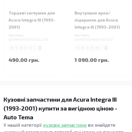
Торцеві заглушки для
Внутрішня арка/
Acura Integra III (1993–
підкрилок для Acura
2001)
Integra III (1993–2001)
Код товару:
Код товару:
55.WBXXXX0000.ALL.0.00
08.HDCVICXXX6.4SD.0.00
0
0
490.00 грн.
1 090.00 грн.
Кузовні запчастини для Acura Integra III
(1993-2001) купити за вигідною ціною -
Auto Tema
У нашій категорії
кузовні запчастини
ви знайдете
широкий асортимент деталей, які ідеально підходять