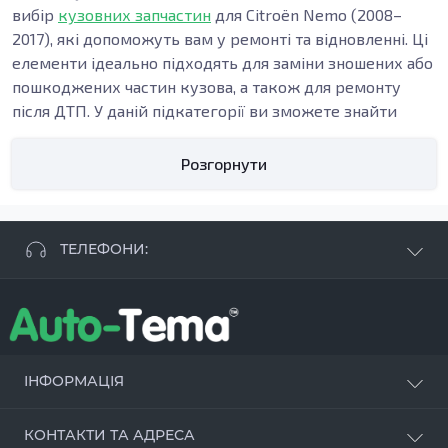
вибір
кузовних запчастин
для Citroën Nemo (2008–
2017), які допоможуть вам у ремонті та відновленні. Ці
елементи ідеально підходять для заміни зношених або
пошкоджених частин кузова, а також для ремонту
після ДТП. У даній підкатегорії ви зможете знайти
різноманітні запчастини, які забезпечать надійність та
довговічність вашого автомобіля.
Розгорнути
Основні елементи кузова
Кузовні деталі, які пропонуються для Citroën Nemo
(2008–2017), включають різноманітні компоненти, такі
ТЕЛЕФОНИ:
як пороги, підсилювачі, арки, бампери, внутрішні
пороги. Пороги, наприклад, є важливими для
+38 063 881 09 93
підтримки цілісності кузова автомобіля, адже вони
+38 096 250 84 38
забезпечують захист від механічних пошкоджень та
+38 099 657 61 50
корозії. Підсилювачі виконують функцію зміцнення
- СТО
+38 063 253 75 18
конструкції, що є необхідним у випадку патронажного
ІНФОРМАЦІЯ
ремонту чи після автокатастрофи. Заміна елементів
Наші переваги
кузова стає актуальною, коли старі деталі втрачають
КОНТАКТИ ТА АДРЕСА
Оцинкування