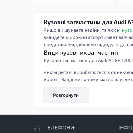
Кузовні запчастини для Audi A
Якщо ви шукаєте надійні та якісні
кузо
знайдете широкий ассортимент запчасти
представлені, ідеально підійдуть для 
Види кузовних запчастин
Кузовні запчастини для Audi A3 8P (200
Якісні деталі виробляються з оцинкован
корозії. Завдяки такому матеріалу, де
Кому підходять ці запчастини
Розгорнути
Кузовні деталі призначені для використ
елементів автомобіля. Використання но
водіння комфортнішим.
Прикладом корисної деталі є підсилюв
ТЕЛЕФОНИ:
ІНФО
разі ударів. Якщо ви помітили, що пор