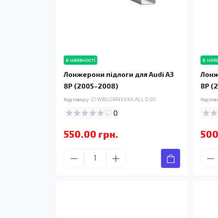
в наявності
в ная
Лонжерони підлоги для Audi A3
Лонж
8P (2005–2008)
8P (
Код товару:
21.WBLGRNXXXX.ALL.0.00
Код тов
0
550.00 грн.
500