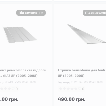
ент ремкомплекта підлоги
Стрічка бензобака для Audi
Audi A3 8P (2005–2008)
8P (2005–2008)
ару:
21.WBFLRPXXXX.ALL.0.00
Код товару:
21.WBTANKXXXX.ALL.0.00
0
0
.00 грн.
490.00 грн.