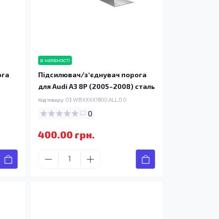
в наявності
ога
Підсилювач/зʼєднувач порога
для Audi A3 8P (2005–2008) сталь
Код товару:
03.WBXXXX1800.ALL.0.0
0
400.00 грн.