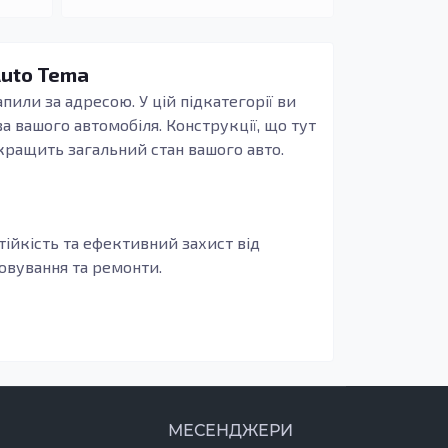
Auto Tema
пили за адресою. У цій підкатегорії ви
а вашого автомобіля. Конструкції, що тут
окращить загальний стан вашого авто.
тійкість та ефективний захист від
говування та ремонти.
після ДТП, а також для заміни корозійних
шого Audi A3 8P (2005–2008), що робить
ії та допомагає зберегти форму кузова в
МЕСЕНДЖЕРИ
аміна такого елемента є необхідною для