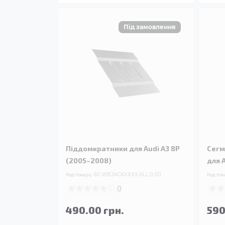
Піддомкратники для Audi A3 8P
Сегм
(2005–2008)
для 
Код товару:
60.WBJACKXXXX.ALL.0.00
Код тов
0
490.00 грн.
590