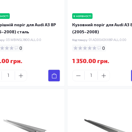
вності
в наявності
рішній поріг для Audi A3 8P
Кузовний поріг для Audi A3 
5–2008) сталь
(2005–2008)
ару:
03.WBINSL1800.ALL.0.0
Код товару:
01.AD00A3XX8P.ALL.0.00
0
0
.00 грн.
1 350.00 грн.