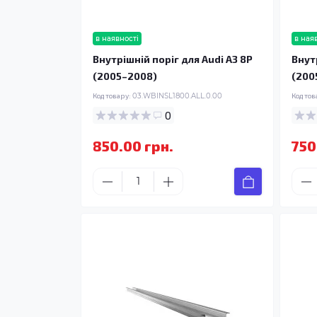
в наявності
в ная
Внутрішній поріг для Audi A3 8P
Внут
(2005–2008)
(200
Код товару:
03.WBINSL1800.ALL.0.00
Код тов
0
850.00 грн.
750