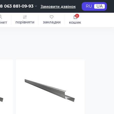
8 063 881-09-93
Замовити дзвінок
RU
UA
0
порівняти
закладки
інет
кошик