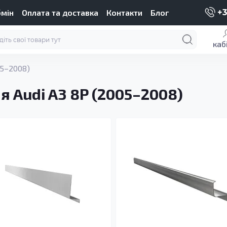
бмін
Оплата та доставка
Контакти
Блог
+3
каб
05–2008)
я Audi A3 8P (2005–2008)