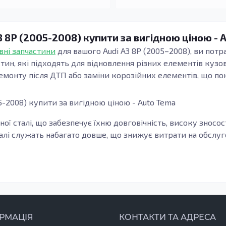
3 8P (2005-2008) купити за вигідною ціною - 
вні запчастини
для вашого Audi A3 8P (2005–2008), ви потра
н, які підходять для відновлення різних елементів кузов
ремонту після ДТП або заміни корозійних елементів, що п
5-2008) купити за вигідною ціною - Auto Tema
ої сталі, що забезпечує їхню довговічність, високу зносос
талі служать набагато довше, що знижує витрати на обслу
ання в процесах, які пов'язані з ремонтом, відновленням 
вих якісних запчастин підвищує надійність та безпеку ва
ач порога, який забезпечує додаткову міцність конструкц
РМАЦІЯ
КОНТАКТИ ТА АДРЕСА
оги почали деформуватися або з'явилися ознаки корозії, з