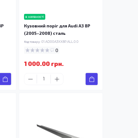
в наявності
8P
Кузовний поріг для Audi A3 8P
(2005–2008) сталь
Код товару:
01.AD00A3XX8P.ALL.0.0
0
1 000.00 грн.