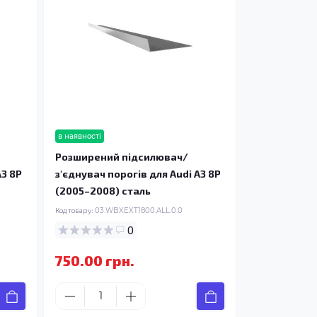
в наявності
Розширений підсилювач/
A3 8P
з'єднувач порогів для Audi A3 8P
(2005–2008) сталь
Код товару:
03.WBXEXT1800.ALL.0.0
0
750.00 грн.