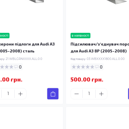
вності
в наявності
ерони підлоги для Audi A3
Підсилювач/зʼєднувач пор
2005–2008) сталь
для Audi A3 8P (2005–2008)
ару:
21.WBLGRNXXXX.ALL.0.0
Код товару:
03.WBXXXX1800.ALL.0.00
0
0
.00 грн.
500.00 грн.