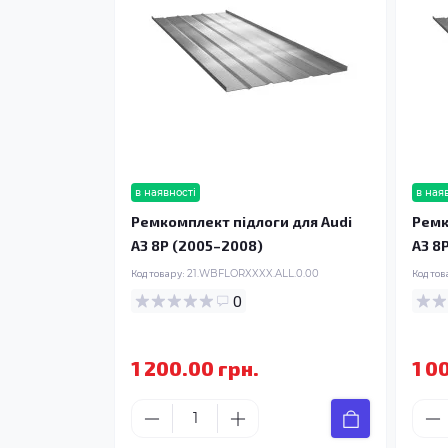
в наявності
в ная
Ремкомплект підлоги для Audi
Ремк
A3 8P (2005–2008)
A3 8
Код товару:
21.WBFLORXXXX.ALL.0.00
Код тов
0
1 200.00 грн.
1 0