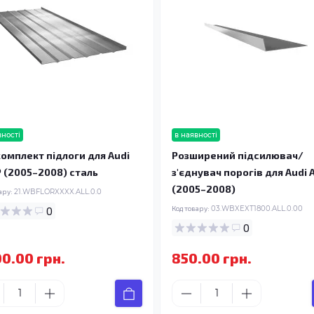
вності
в наявності
омплект підлоги для Audi
Розширений підсилювач/
P (2005–2008) сталь
з'єднувач порогів для Audi 
(2005–2008)
ару:
21.WBFLORXXXX.ALL.0.0
0
Код товару:
03.WBXEXT1800.ALL.0.00
0
00.00 грн.
850.00 грн.