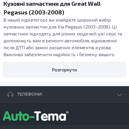
Кузовні запчастини для Great Wall
Pegasus (2003-2008)
В нашій підкатегорії ви знайдете широкий вибір
кузовних запчастин для Kia Pegasus (2003–2008). Ці
запчастини підходять для різних моделей цієї серії та
допоможуть вам в ремонті автомобіля, відновленні
після ДТП або заміні зношених елементів кузова.
Важливо забезпечити надійність і безпеку вашого
автомобіля, і наш асортимент кузовних деталей
зробить це можливим.
Розгорнути
Що ми пропонуємо?
У даній категорії представлені різноманітні кузовні
елементи, такі як пороги, підсилювачі, арки та
ТЕЛЕФОНИ:
бампери. Ці деталі є незамінними у відновленні
корпусу автомобіля.
Пороги
, наприклад, не лише
+38 063 881 09 93
забезпечують естетичний вигляд автомобіля, але й
+38 096 250 84 38
підтримують його конструкційну цілісність. Часто
+38 099 657 61 50
пороги підлягають заміні через корозію або механічні
- СТО
+38 063 253 75 18