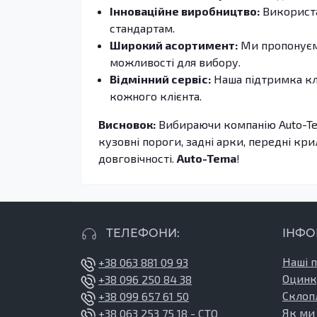
Інноваційне виробництво:
Використа
стандартам.
Широкий асортимент:
Ми пропонуємо
можливості для вибору.
Відмінний сервіс:
Наша підтримка клі
кожного клієнта.
Висновок:
Вибираючи компанію Auto-Tema
кузовні пороги, задні арки, передні крил
довговічності.
Auto-Tema
!
ТЕЛЕФОНИ:
ІНФО
Наші 
+38 063 881 09 93
Оцинк
+38 096 250 84 38
Склоп
+38 099 657 61 50
Як ми
+38 063 253 75 18
- СТО