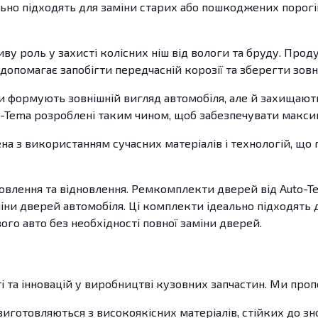
льно підходять для заміни старих або пошкоджених порогі
ву роль у захисті колісних ніш від вологи та бруду. Прод
 допомагає запобігти передчасній корозії та зберегти зовн
и формують зовнішній вигляд автомобіля, але й захищають
o-Tema розроблені таким чином, щоб забезпечувати максим
 з використанням сучасних матеріалів і технологій, що гар
овлення та відновлення. Ремкомплекти дверей від Auto-T
ни дверей автомобіля. Ці комплекти ідеально підходять д
ого авто без необхідності повної заміни дверей.
ті та інновацій у виробництві кузовних запчастин. Ми про
виготовляються з високоякісних матеріалів, стійких до зно