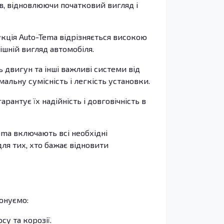
в, відновлюючи початковий вигляд і
укція Auto-Tema відрізняється високою
ішній вигляд автомобіля.
 двигун та інші важливі системи від
альну сумісність і легкість установки.
антує їх надійність і довговічність в
ema включають всі необхідні
ля тих, хто бажає відновити
понуємо:
су та корозії.