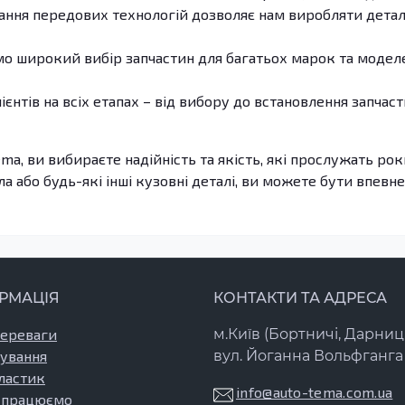
ння передових технологій дозволяє нам виробляти деталі
 широкий вибір запчастин для багатьох марок та моделе
єнтів на всіх етапах – від вибору до встановлення запчас
, ви вибираєте надійність та якість, які прослужать роки
а або будь-які інші кузовні деталі, ви можете бути впевнен
РМАЦІЯ
КОНТАКТИ ТА АДРЕСА
переваги
м.Київ (Бортничі, Дарниц
ування
вул. Йоганна Вольфганга 
ластик
info@auto-tema.com.ua
 працюємо