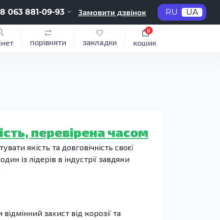
8 063 881-09-93
Замовити дзвінок
RU
UA
0
порівняти
закладки
інет
кошик
ість, перевірена часом
вати якість та довговічність своєї
дин із лідерів в індустрії завдяки
.
 відмінний захист від корозії та