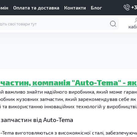
бмін
Оплата та доставка
Контакти
Блог
+3
каб
астин, компанія "Auto-Tema" - як
й важливо знайти надійного виробника, який може гаранту
робник кузовних запчастин, який зарекомендував себе як о
 та використанню інноваційних технологій у виробництві
запчастин від Auto-Tema
-Tema виготовляються з високоякісної сталі, забезпечуючи