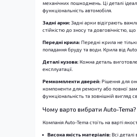
механічних пошкоджень. Ці деталі ідеа
функціональність автомобіля.
Задні арки:
Задні арки відіграють важли
стійкістю до зносу та довговічністю, що
Передні крила:
Передні крила не тільк
попадання бруду та води. Крила від Aut
Деталі кузова:
Кожна деталь виготовлена
експлуатації.
Ремкомплекти дверей:
Рішення для он
компоненти для ремонту або повної замі
функціональність та зовнішній вигляд св
Чому варто вибрати Auto-Tema?
Компанія Auto-Tema стоїть на варті якос
Висока якість матеріалів:
Всі деталі 