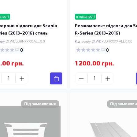
вності
в наявності
ерони підлоги для Scania
Ремкомплект підлоги для S
ries (2013–2016) сталь
R-Series (2013–2016)
ару:
21.WBLGRNXXXX.ALL.0.0
Код товару:
21.WBFLORXXXX.ALL.0.00
0
0
.00 грн.
1 200.00 грн.