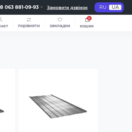
8 063 881-09-93
Замовити дзвінок
RU
UA
0
порівняти
закладки
інет
кошик