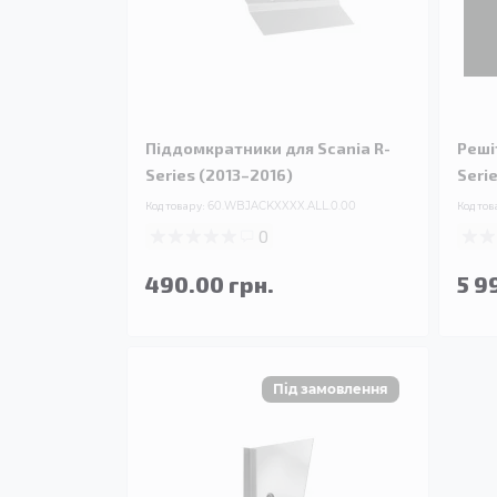
Піддомкратники для Scania R-
Реші
Series (2013–2016)
Seri
Код товару:
60.WBJACKXXXX.ALL.0.00
Код тов
0
490.00 грн.
5 9