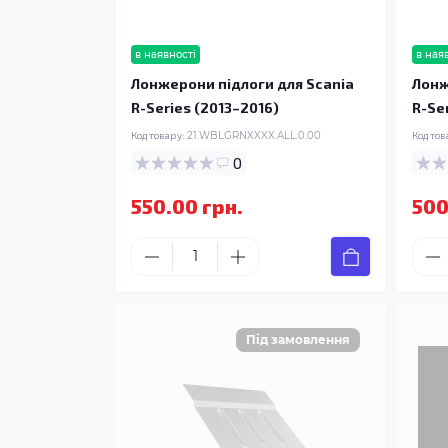
в наявності
в ная
Лонжерони підлоги для Scania
Лонж
R-Series (2013–2016)
R-Se
Код товару:
21.WBLGRNXXXX.ALL.0.00
Код тов
0
550.00 грн.
500