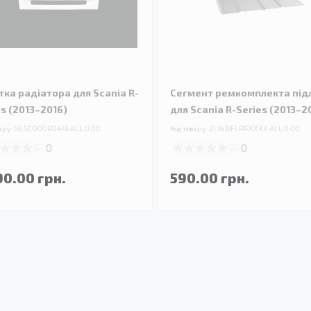
тка радіатора для Scania R-
Сегмент ремкомплекта під
es (2013–2016)
для Scania R-Series (2013–2
ару:
56.SC000R0416.ALL.0.00
Код товару:
21.WBFLRPXXXX.ALL.0.00
0
0
90.00 грн.
590.00 грн.