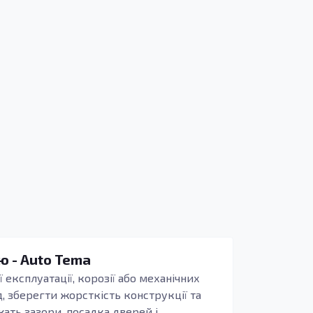
ю - Auto Tema
 експлуатації, корозії або механічних
, зберегти жорсткість конструкції та
жать зазори, посадка дверей і