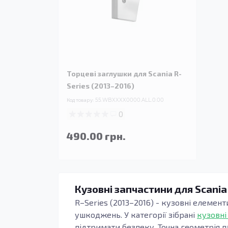
Торцеві заглушки для Scania R-
Series (2013–2016)
Код товару:
55.WBXXXX0000.ALL.0.00
0
490.00 грн.
Кузовні запчастини для Scania
R–Series (2013–2016) - кузовні елемент
ушкоджень. У категорії зібрані
кузовні
підтримати безпеку. Точна геометрія п