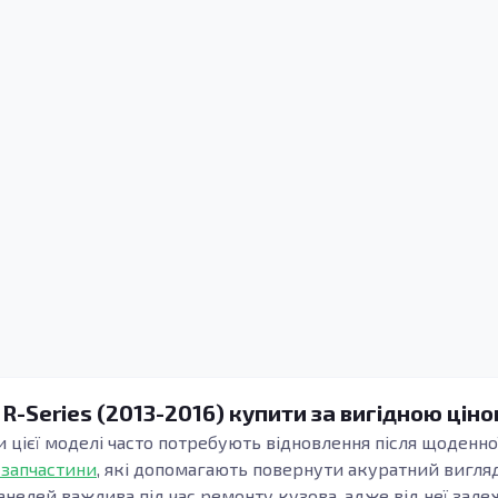
 R-Series (2013-2016) купити за вигідною ціно
и цієї моделі часто потребують відновлення після щоденної
 запчастини
, які допомагають повернути акуратний вигляд
анелей важлива під час ремонту кузова, адже від неї зале