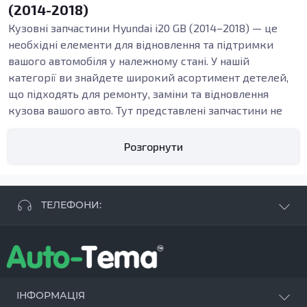
(2014-2018)
Кузовні запчастини Hyundai i20 GB (2014–2018) — це
необхідні елементи для відновлення та підтримки
вашого автомобіля у належному стані. У нашій
категорії ви знайдете широкий асортимент детелей,
що підходять для ремонту, заміни та відновлення
кузова вашого авто. Тут представлені запчастини не
лише для оновлення зовнішнього вигляду, але й для
підвищення безпеки та довговічності вашого Hyundai.
Розгорнути
Елементи кузова та їхня роль
Кузовні деталі грають важливу роль у забезпеченні
цілісності автомобіля. Вони не лише формують
ТЕЛЕФОНИ:
зовнішній вигляд, але й виконують захисні функції.
Наприклад,
внутрішні пороги
є важливими
+38 063 881 09 93
елементами, які забезпечують міцність конструкції
+38 096 250 84 38
автомобіля. Вони відповідають за підтримку кузова та
+38 099 657 61 50
допомагають запобігти потраплянню вологи і корозії.
- СТО
+38 063 253 75 18
При наявності пошкоджень слід терміново замінити
ІНФОРМАЦІЯ