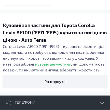
Кузовні запчастини для Toyota Corolla
Levin AE100 (1991-1995) купити за вигідною
ціною - Auto Tema
Corolla Levin AE100 (1991–1995) - кузовні елементи цієї
моделі часто потребують відновлення після щоденної
експлуатації, корозії або механічних ушкоджень. У
категорії зібрані
кузовні запчастини
, які допомагають
повернути акуратний вигляд, зберегти жорсткість
конструкції та підтримати безпеку. Точна геометрія
Розгорнути
панелей важлива під час ремонту кузова, адже від неї
залежать зазори, посадка дверей і стабільність вузлів
у зоні порогів та підлоги.
Види кузовних запчастин
ТЕЛЕФОНИ:
Кузовні деталі використовують, коли потрібні: