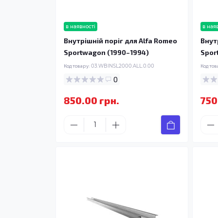
в наявності
в ная
Внутрішній поріг для Alfa Romeo
Внут
Sportwagon (1990–1994)
Spor
Код товару:
03.WBINSL2000.ALL.0.00
Код тов
0
850.00 грн.
750