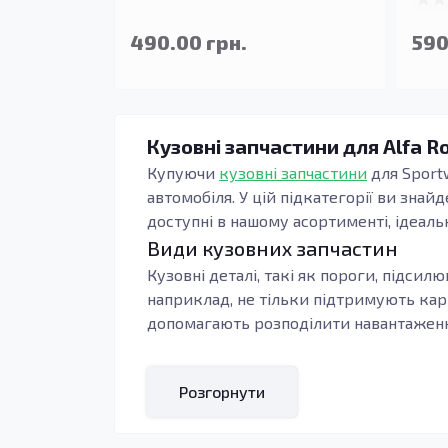
490.00 грн.
590
Кузовні запчастини для Alfa R
Купуючи
кузовні запчастини
для Sport
автомобіля. У цій підкатегорії ви знай
доступні в нашому асортименті, ідеаль
Види кузовних запчастин
Кузовні деталі, такі як пороги, підсил
наприклад, не тільки підтримують кар
допомагають розподілити навантаження
Крім того, вироби з оцинкованої сталі
захищаючи деталі від корозії та зносу
Розгорнути
Кому підходять ці запчастини
Потреба в заміні кузовних деталей мо