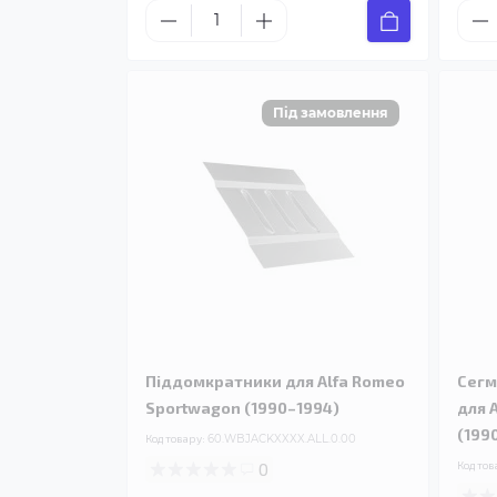
Піддомкратники для Alfa Romeo
Сегм
Sportwagon (1990–1994)
для 
(199
Код товару:
60.WBJACKXXXX.ALL.0.00
0
Код тов