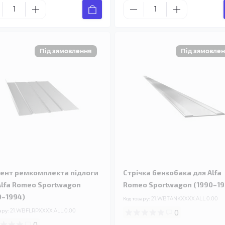
ент ремкомплекта підлоги
Стрічка бензобака для Alfa
Alfa Romeo Sportwagon
Romeo Sportwagon (1990–19
0–1994)
Код товару:
21.WBTANKXXXX.ALL.0.00
ару:
21.WBFLRPXXXX.ALL.0.00
0
0