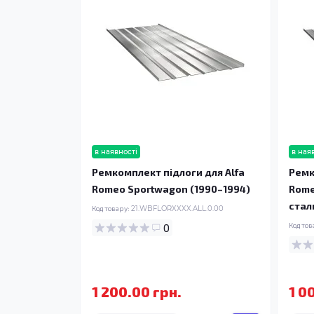
в наявності
в ная
Ремкомплект підлоги для Alfa
Ремк
Romeo Sportwagon (1990–1994)
Rome
стал
Код товару:
21.WBFLORXXXX.ALL.0.00
0
Код тов
1 200.00 грн.
1 0