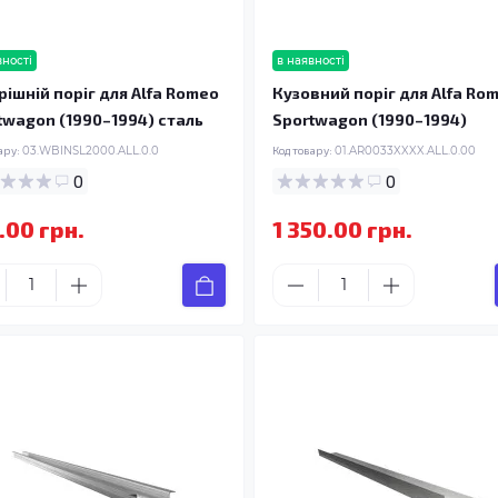
вності
в наявності
рішній поріг для Alfa Romeo
Кузовний поріг для Alfa Ro
twagon (1990–1994) сталь
Sportwagon (1990–1994)
ару:
03.WBINSL2000.ALL.0.0
Код товару:
01.AR0033XXXX.ALL.0.00
0
0
.00 грн.
1 350.00 грн.