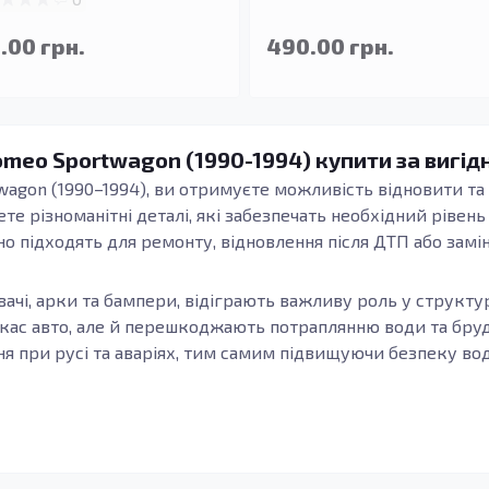
.00 грн.
490.00 грн.
omeo Sportwagon (1990-1994) купити за вигід
wagon (1990–1994), ви отримуєте можливість відновити т
дете різноманітні деталі, які забезпечать необхідний рівен
но підходять для ремонту, відновлення після ДТП або замі
ювачі, арки та бампери, відіграють важливу роль у структур
кас авто, але й перешкоджають потраплянню води та бруд
 при русі та аваріях, тим самим підвищуючи безпеку воді
 значно покращують якість запасних частин. Оцинкована с
, що є особливо важливим для елементів, які зазнають впл
же виникнути з різних причин: ушкодження в результаті ДТ