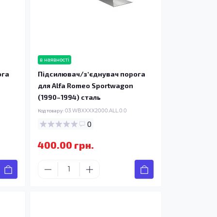
в наявності
ога
Підсилювач/зʼєднувач порога
для Alfa Romeo Sportwagon
(1990–1994) сталь
Код товару:
03.WBXXXX2000.ALL.0.0
0
400.00 грн.