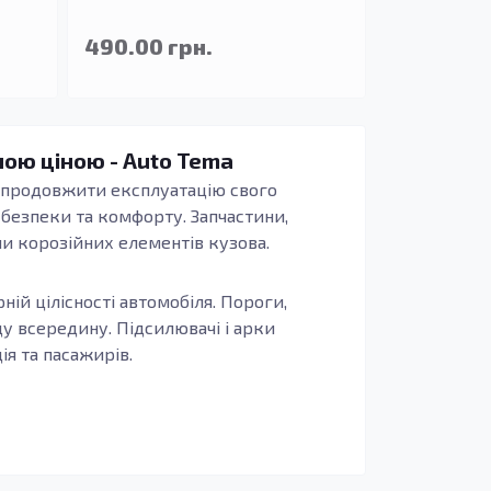
490.00 грн.
ною ціною - Auto Tema
а продовжити експлуатацію свого
ь безпеки та комфорту. Запчастини,
ни корозійних елементів кузова.
ній цілісності автомобіля. Пороги,
у всередину. Підсилювачі і арки
я та пасажирів.
таль володіє тривалим терміном служби,
иву вологи та агресивних речовин.
П, вихід з ладу через корозію або