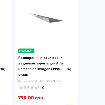
в наявності
Розширений підсилювач/
з'єднувач порогів для Alfa
94)
Romeo Sportwagon (1990–1994)
сталь
Код товару:
03.WBXEXT2000.ALL.0.0
0
750.00 грн.