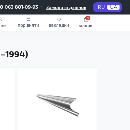
8 063 881-09-93
Замовити дзвінок
RU
UA
0
порівняти
закладки
інет
кошик
0–1994)