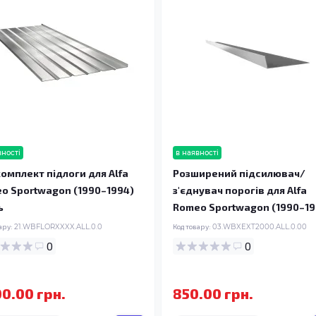
вності
в наявності
омплект підлоги для Alfa
Розширений підсилювач/
o Sportwagon (1990–1994)
з'єднувач порогів для Alfa
ь
Romeo Sportwagon (1990–19
ару:
21.WBFLORXXXX.ALL.0.0
Код товару:
03.WBXEXT2000.ALL.0.00
0
0
00.00 грн.
850.00 грн.