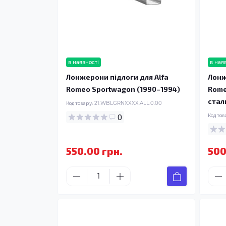
в наявності
в ная
Лонжерони підлоги для Alfa
Лонж
Romeo Sportwagon (1990–1994)
Rome
стал
Код товару:
21.WBLGRNXXXX.ALL.0.00
0
Код тов
550.00 грн.
500