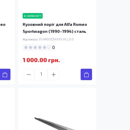
в наявності
meo
Кузовний поріг для Alfa Romeo
Sportwagon (1990–1994) сталь
Код товару:
01.AR0033XXXX.ALL.0.0
0
1 000.00 грн.