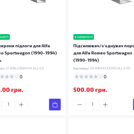
вності
в наявності
ерони підлоги для Alfa
Підсилювач/зʼєднувач пор
o Sportwagon (1990–1994)
для Alfa Romeo Sportwagon
ь
(1990–1994)
ару:
21.WBLGRNXXXX.ALL.0.0
Код товару:
03.WBXXXX2000.ALL.0.00
0
0
.00 грн.
500.00 грн.