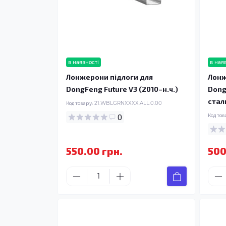
в наявності
в ная
Лонжерони підлоги для
Лонж
DongFeng Future V3 (2010–н.ч.)
Dong
стал
Код товару:
21.WBLGRNXXXX.ALL.0.00
0
Код тов
550.00 грн.
500