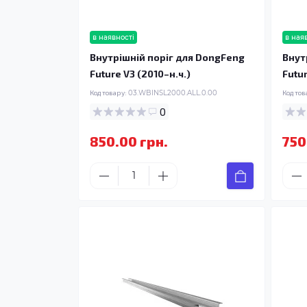
в наявності
в ная
Внутрішній поріг для DongFeng
Внут
Future V3 (2010–н.ч.)
Futur
Код товару:
03.WBINSL2000.ALL.0.00
Код тов
0
850.00 грн.
750