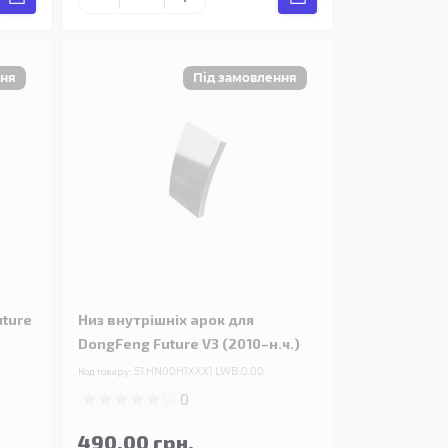
uture
Низ внутрішніх арок для
DongFeng Future V3 (2010–н.ч.)
Код товару:
51.HN00H1XXX1.LWB.0.00
0
490.00 грн.