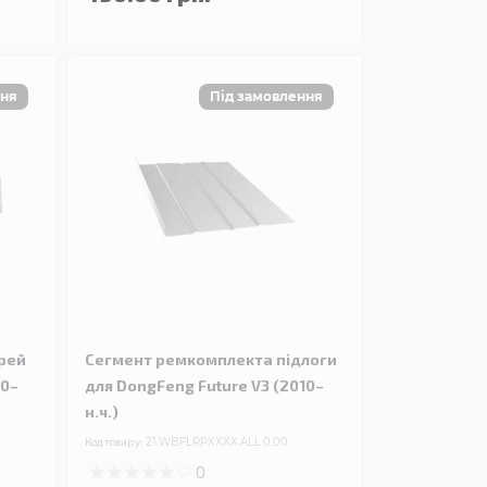
рей
Сегмент ремкомплекта підлоги
10–
для DongFeng Future V3 (2010–
н.ч.)
Код товару:
21.WBFLRPXXXX.ALL.0.00
0