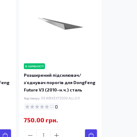
в наявності
Розширений підсилювач/
Feng
з'єднувач порогів для DongFeng
Future V3 (2010–н.ч.) сталь
Код товару:
03.WBXEXT2000.ALL.0.0
0
750.00 грн.