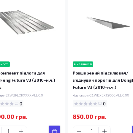
вності
в наявності
омплект підлоги для
Розширений підсилювач/
Feng Future V3 (2010–н.ч.)
з'єднувач порогів для Dong
ь
Future V3 (2010–н.ч.)
ару:
21.WBFLORXXXX.ALL.0.0
Код товару:
03.WBXEXT2000.ALL.0.00
0
0
00.00 грн.
850.00 грн.