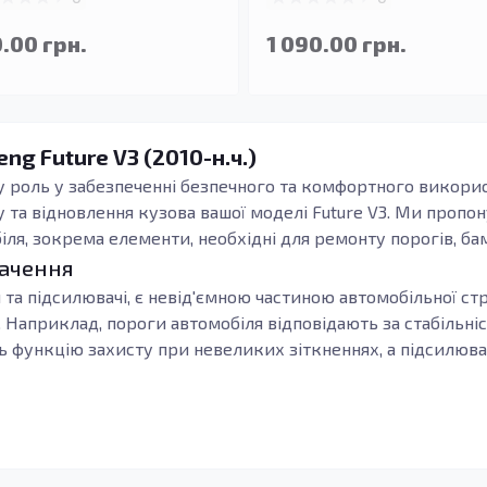
.00 грн.
1 090.00 грн.
ng Future V3 (2010-н.ч.)
 роль у забезпеченні безпечного та комфортного використ
у та відновлення кузова вашої моделі Future V3. Ми проп
іля, зокрема елементи, необхідні для ремонту порогів, бам
начення
ри та підсилювачі, є невід'ємною частиною автомобільної 
. Наприклад, пороги автомобіля відповідають за стабільні
 функцію захисту при невеликих зіткненнях, а підсилюва
e V3, важливо акцентувати увагу на якості. Якісні кузовн
лужби. Такі деталі характеризуються довговічністю, захист
імату. Незалежно від того, чи потрібно провести ремонт, 