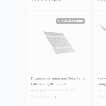
Піддомкратники для DongFeng
Ремк
Future V3 (2010–н.ч.)
Dong
Код товару:
60.WBJACKXXXX.ALL.0.00
Код тов
0