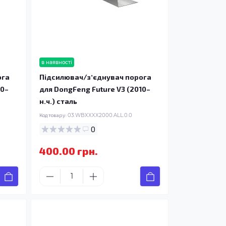
в наявності
ога
Підсилювач/зʼєднувач порога
10–
для DongFeng Future V3 (2010–
н.ч.) сталь
Код товару:
03.WBXXXX2000.ALL.0.0
0
400.00 грн.