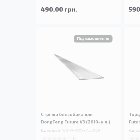
490.00 грн.
590
Стрічка бензобака для
Торц
DongFeng Future V3 (2010–н.ч.)
Futur
Код товару:
21.WBTANKXXXX.ALL.0.00
Код тов
0