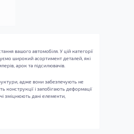
ання вашого автомобіля. У цій категорії
онуємо широкий асортимент деталей, які
перів, арок та підсилювачів.
структури, адже вони забезпечують не
сть конструкції і запобігають деформації
чі зміцнюють дані елементи,
і запчастини, виготовлені з оцинкованої
ом від корозії та зносостійкістю, що
відновлення після ДТП, чи заміну