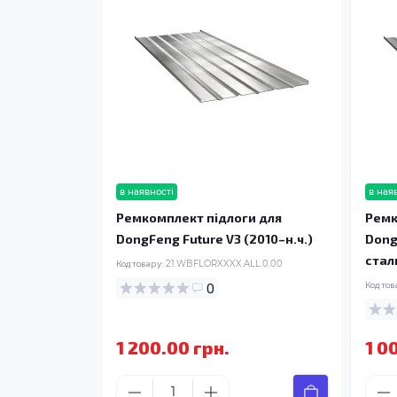
в наявності
в ная
Ремкомплект підлоги для
Ремк
DongFeng Future V3 (2010–н.ч.)
Dong
стал
Код товару:
21.WBFLORXXXX.ALL.0.00
0
Код тов
1 200.00 грн.
1 0