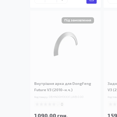
Внутрішня арка для DongFeng
Задн
Future V3 (2010–н.ч.)
V3 (2
Код товару:
08.HN00H1XXX1.LWB.0.00
Код тов
0
1 090.00 грн.
1 5