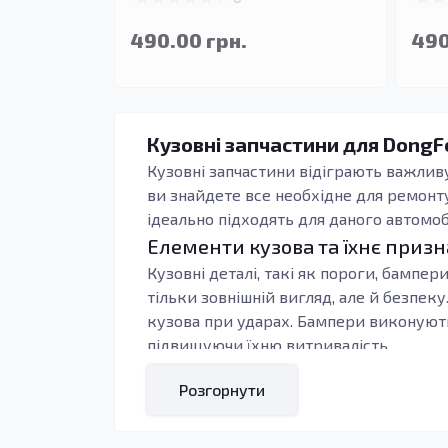
490.00 грн.
490
Кузовні запчастини для DongFe
Кузовні запчастини відіграють важливу
ви знайдете все необхідне для ремонт
ідеально підходять для даного автомоб
Елементи кузова та їхнє приз
Кузовні деталі, такі як пороги, бампе
тільки зовнішній вигляд, але й безпеку
кузова при ударах. Бампери виконують
підвищуючи їхню витривалість.
Переваги якісних деталей
Розгорнути
Вибираючи запчастини для вашого Futur
сталі, забезпечують тривалий термін с
особливо важливо в умовах змінного кл