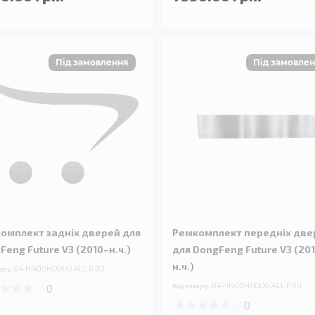
омплект задніх дверей для
Ремкомплект передніх две
Feng Future V3 (2010–н.ч.)
для DongFeng Future V3 (20
н.ч.)
ару:
04.HN00H1XXX1.ALL.R.00
0
Код товару:
04.HN00H1XXX1.ALL.F.00
0