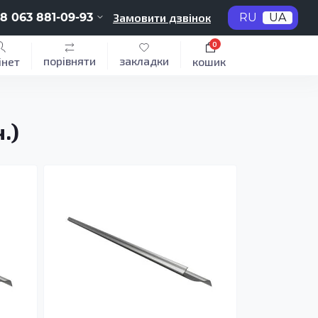
8 063 881-09-93
Замовити дзвінок
RU
UA
0
порівняти
закладки
інет
кошик
.)