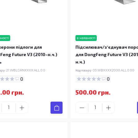
вності
в наявності
ерони підлоги для
Підсилювач/зʼєднувач пор
Feng Future V3 (2010–н.ч.)
для DongFeng Future V3 (20
ь
н.ч.)
ару:
21.WBLGRNXXXX.ALL.0.0
Код товару:
03.WBXXXX2000.ALL.0.00
0
0
.00 грн.
500.00 грн.