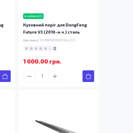
в наявності
ng
Кузовний поріг для DongFeng
Future V3 (2010–н.ч.) сталь
Код товару:
01.HN00H1XXX1.ALL.0.0
0
1 000.00 грн.