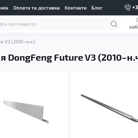
бмін
Оплата та доставка
Контакти
Блог
+3
каб
e V3 (2010–н.ч.)
я DongFeng Future V3 (2010–н.ч