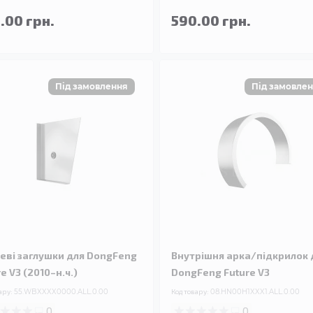
.00 грн.
590.00 грн.
еві заглушки для DongFeng
Внутрішня арка/підкрилок 
e V3 (2010–н.ч.)
DongFeng Future V3
ару:
55.WBXXXX0000.ALL.0.00
Код товару:
08.HN00H1XXX1.ALL.0.00
0
0