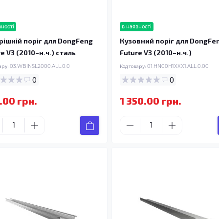
вності
в наявності
рішній поріг для DongFeng
Кузовний поріг для DongFe
e V3 (2010–н.ч.) сталь
Future V3 (2010–н.ч.)
ару:
03.WBINSL2000.ALL.0.0
Код товару:
01.HN00H1XXX1.ALL.0.00
0
0
.00 грн.
1 350.00 грн.