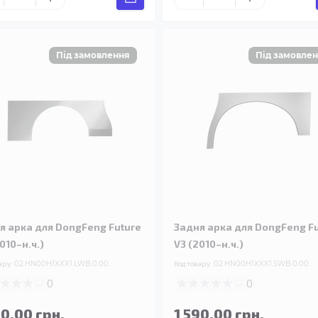
я арка для DongFeng Future
Задня арка для DongFeng F
010–н.ч.)
V3 (2010–н.ч.)
ару:
02.HN00H1XXX1.LWB.0.00
Код товару:
02.HN00H1XXX1.SWB.0.00
0
0
90.00 грн.
1 590.00 грн.