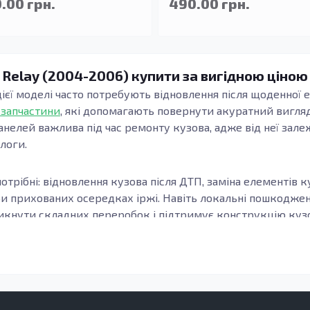
.00 грн.
490.00 грн.
 Relay (2004-2006) купити за вигідною ціною
ієї моделі часто потребують відновлення після щоденної е
 запчастини
, які допомагають повернути акуратний вигляд
анелей важлива під час ремонту кузова, адже від неї зале
длоги.
отрібні: відновлення кузова після ДТП, заміна елементів к
ри прихованих осередках іржі. Навіть локальні пошкодж
кнути складних переробок і підтримує конструкцію кузов
узова, модифікацію та місце встановлення елемента. Важл
онки, а зварні шви та стики формуються коректно. Це осо
елементи підлоги.