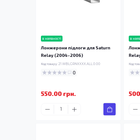
в наявності
в ная
Лонжерони підлоги для Saturn
Лонж
Relay (2004–2006)
Rela
Код товару:
21.WBLGRNXXXX.ALL.0.00
Код тов
0
550.00 грн.
500