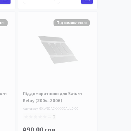
turn
Піддомкратники для Saturn
Relay (2004–2006)
Код товару:
60.WBJACKXXXX.ALL.0.00
0
490.00 грн.