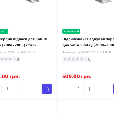
вності
в наявності
ерони підлоги для Saturn
Підсилювач/зʼєднувач пор
y (2004–2006) сталь
для Saturn Relay (2004–200
ару:
21.WBLGRNXXXX.ALL.0.0
Код товару:
03.WBXXXX2000.ALL.0.00
0
0
.00 грн.
500.00 грн.