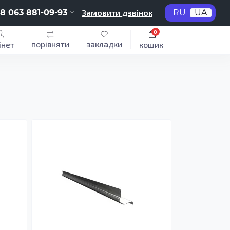
8 063 881-09-93
Замовити дзвінок
RU
UA
0
порівняти
закладки
інет
кошик