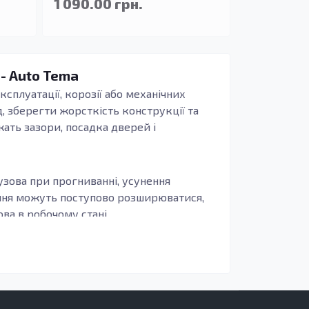
1 090.00 грн.
 - Auto Tema
ксплуатації, корозії або механічних
, зберегти жорсткість конструкції та
жать зазори, посадка дверей і
узова при прогниванні, усунення
ення можуть поступово розширюватися,
а в робочому стані.
иво, щоб деталь повторювала заводські
бливо актуально для зон, що сприймають