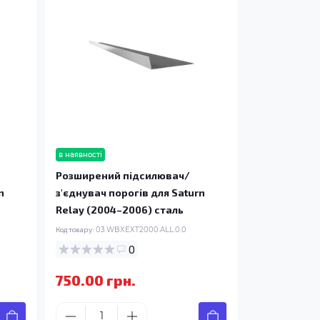
в наявності
Розширений підсилювач/
n
з'єднувач порогів для Saturn
Relay (2004–2006) сталь
Код товару:
03.WBXEXT2000.ALL.0.0
0
750.00 грн.