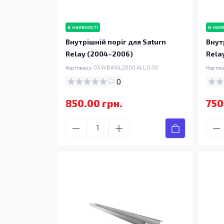
в наявності
в ная
Внутрішній поріг для Saturn
Внут
Relay (2004–2006)
Rela
Код товару:
03.WBINSL2000.ALL.0.00
Код тов
0
850.00 грн.
750