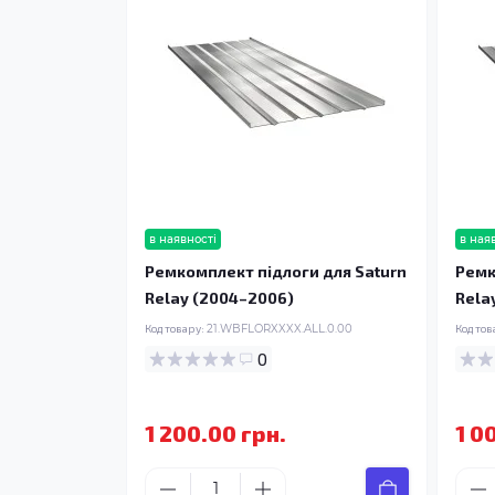
в наявності
в ная
Ремкомплект підлоги для Saturn
Ремк
Relay (2004–2006)
Rela
Код товару:
21.WBFLORXXXX.ALL.0.00
Код тов
0
1 200.00 грн.
1 0