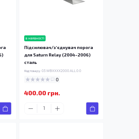
в наявності
ога
Підсилювач/зʼєднувач порога
6)
для Saturn Relay (2004–2006)
сталь
Код товару:
03.WBXXXX2000.ALL.0.0
0
400.00 грн.