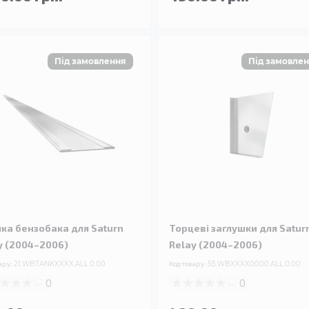
чка бензобака для Saturn
Торцеві заглушки для Satur
y (2004–2006)
Relay (2004–2006)
ару:
21.WBTANKXXXX.ALL.0.00
Код товару:
55.WBXXXX0000.ALL.0.00
0
0