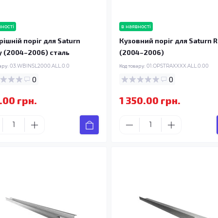
вності
в наявності
рішній поріг для Saturn
Кузовний поріг для Saturn R
y (2004–2006) сталь
(2004–2006)
ару:
03.WBINSL2000.ALL.0.0
Код товару:
01.OPSTRAXXXX.ALL.0.00
0
0
.00 грн.
1 350.00 грн.