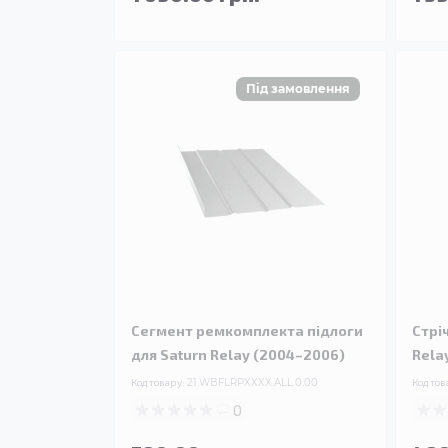
Сегмент ремкомплекта підлоги
Стрі
для Saturn Relay (2004–2006)
Rela
Код товару:
21.WBFLRPXXXX.ALL.0.00
Код тов
0