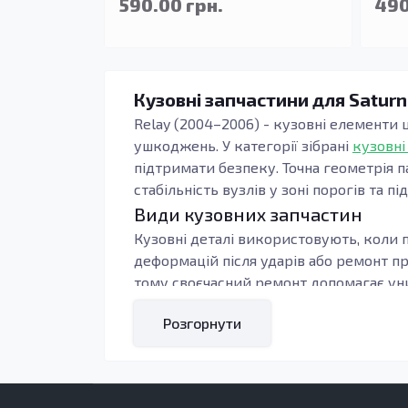
590.00 грн.
490
Кузовні запчастини для Saturn
Relay (2004–2006) - кузовні елементи ц
ушкоджень. У категорії зібрані
кузовні
підтримати безпеку. Точна геометрія п
стабільність вузлів у зоні порогів та пі
Види кузовних запчастин
Кузовні деталі використовують, коли п
деформацій після ударів або ремонт п
тому своєчасний ремонт допомагає уни
Під час підбору орієнтуються на тип к
Розгорнути
контури, тоді зменшується обсяг підг
навантаження: пороги, підсилювачі та 
Кому підходять ці запчастини