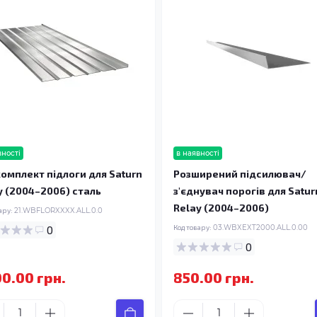
вності
в наявності
омплект підлоги для Saturn
Розширений підсилювач/
y (2004–2006) сталь
з'єднувач порогів для Satur
Relay (2004–2006)
ару:
21.WBFLORXXXX.ALL.0.0
0
Код товару:
03.WBXEXT2000.ALL.0.00
0
00.00 грн.
850.00 грн.