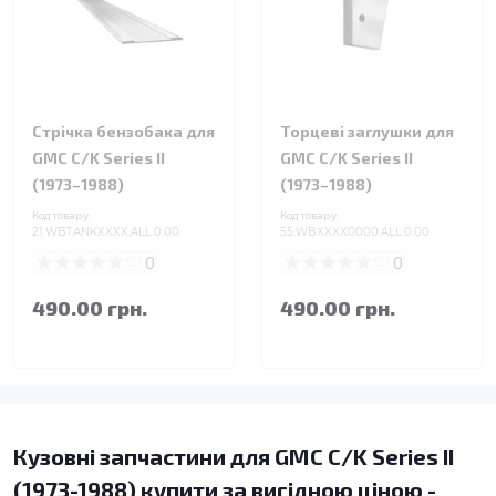
Стрічка бензобака для
Торцеві заглушки для
GMC C/K Series II
GMC C/K Series II
(1973–1988)
(1973–1988)
Код товару:
Код товару:
21.WBTANKXXXX.ALL.0.00
55.WBXXXX0000.ALL.0.00
0
0
490.00 грн.
490.00 грн.
Кузовні запчастини для GMC C/K Series II
(1973-1988) купити за вигідною ціною -