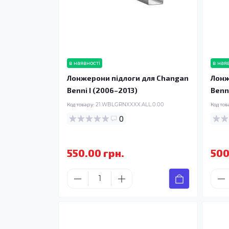
в наявності
в ная
Лонжерони підлоги для Changan
Лонж
Benni I (2006–2013)
Benn
Код товару:
21.WBLGRNXXXX.ALL.0.00
Код тов
0
550.00 грн.
500