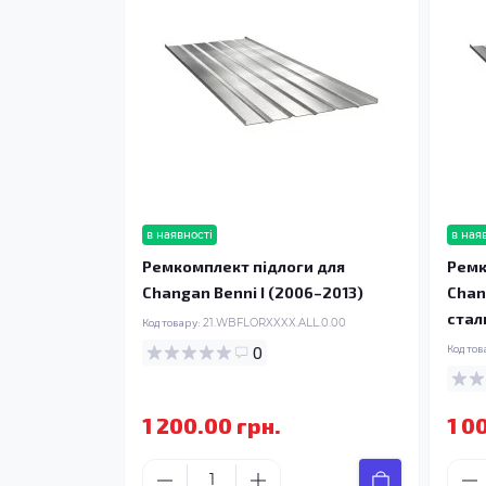
в наявності
в ная
Ремкомплект підлоги для
Ремк
Changan Benni I (2006–2013)
Chan
стал
Код товару:
21.WBFLORXXXX.ALL.0.00
0
Код тов
1 200.00 грн.
1 0