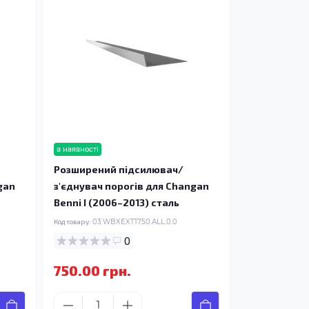
в наявності
Розширений підсилювач/
gan
з'єднувач порогів для Changan
Benni I (2006–2013) сталь
Код товару:
03.WBXEXT1750.ALL.0.0
0
750.00 грн.