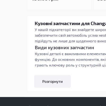
Кузовні запчастини для Changa
У нашій підкатегорії ви знайдете шир
забезпечити свій автомобіль усіма не
підійдуть не лише для щоденного вико
Види кузовних запчастин
Кузовні деталі є важливими елементам
функцію. До основних компонентів, які 
грають ключову роль у структурній ціл
Наприклад,
внутрішні пороги
- це час
навантажень. Вони захищають внутрішні
Розгорнути
терміново замінити, щоб уникнути под
Кому підходять ці запчастини
Обираючи кузовні запчастини, важливо з
довговічність, захист від корозії та з