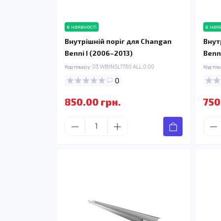
в наявності
в ная
Внутрішній поріг для Changan
Внут
Benni I (2006–2013)
Benn
Код товару:
03.WBINSL1750.ALL.0.00
Код тов
0
850.00 грн.
750