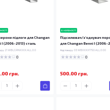
вності
в наявності
ерони підлоги для Changan
Підсилювач/зʼєднувач пор
i I (2006–2013) сталь
для Changan Benni I (2006–2
ару:
21.WBLGRNXXXX.ALL.0.0
Код товару:
03.WBXXXX1750.ALL.0.00
0
0
.00 грн.
500.00 грн.