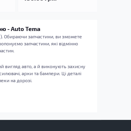
ою - Auto Tema
3). Обираючи запчастини, ви зможете
опонуємо запчастини, які відмінно
астин.
й вигляд авто, а й виконують захисну
силювачі, арки та бампери. Ці деталі
еки на дорозі.
орсткість і стійкість до механічних
ні внаслідок ДТП або корозії, їх слід
з оцинкованої сталі, що забезпечує їх
егулярно піддається впливу вологи і