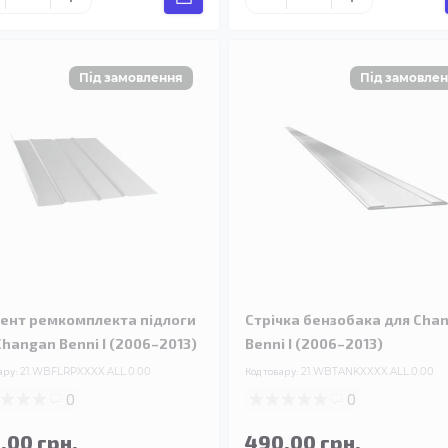
ент ремкомплекта підлоги
Стрічка бензобака для Cha
Changan Benni I (2006–2013)
Benni I (2006–2013)
ару:
21.WBFLRPXXXX.ALL.0.00
Код товару:
21.WBTANKXXXX.ALL.0.00
0
0
.00 грн.
490.00 грн.