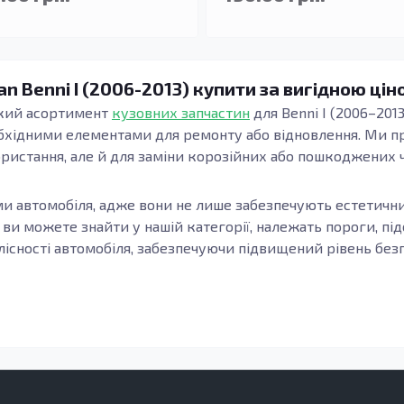
n Benni I (2006-2013) купити за вигідною цін
окий асортимент
кузовних запчастин
для Benni I (2006–201
обхідними елементами для ремонту або відновлення. Ми пр
ристання, але й для заміни корозійних або пошкоджених ч
и автомобіля, адже вони не лише забезпечують естетични
ви можете знайти у нашій категорії, належать пороги, під
існості автомобіля, забезпечуючи підвищений рівень безп
тини, які підтримують каркас кузова, забезпечують його ж
 компоненти від вологи та корозії. Якщо пороги пошкодже
альших проблем із безпекою автомобіля.
вернути увагу на їх якість. Якісні деталі виготовляються 
носостійкість. Це особливо актуально в умовах, коли авто р