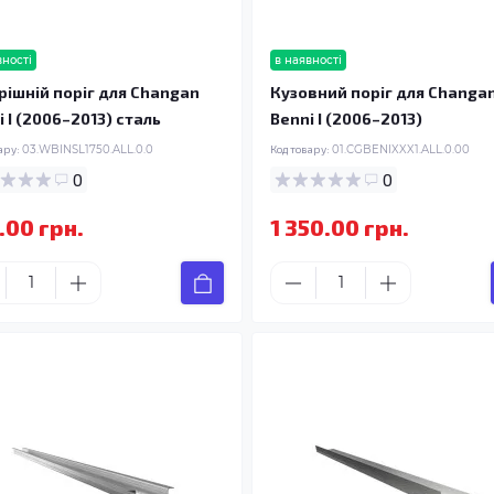
вності
в наявності
рішній поріг для Changan
Кузовний поріг для Changa
i I (2006–2013) сталь
Benni I (2006–2013)
ару:
03.WBINSL1750.ALL.0.0
Код товару:
01.CGBENIXXX1.ALL.0.00
0
0
.00 грн.
1 350.00 грн.