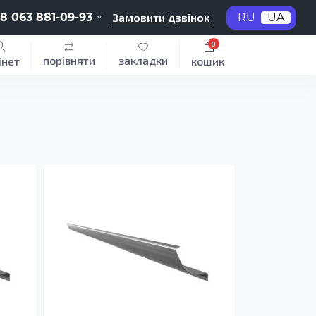
8 063 881-09-93
Замовити дзвінок
RU
UA
0
порівняти
закладки
інет
кошик