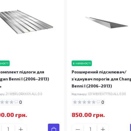
вності
в наявності
омплект підлоги для
Розширений підсилювач/
gan Benni I (2006–2013)
з'єднувач порогів для Chan
ь
Benni I (2006–2013)
ару:
21.WBFLORXXXX.ALL.0.0
Код товару:
03.WBXEXT1750.ALL.0.00
0
0
00.00 грн.
850.00 грн.