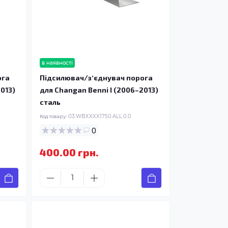
в наявності
ога
Підсилювач/зʼєднувач порога
013)
для Changan Benni I (2006–2013)
сталь
Код товару:
03.WBXXXX1750.ALL.0.0
0
400.00 грн.