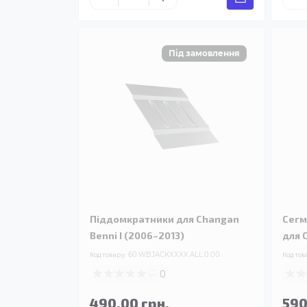
Піддомкратники для Changan
Сегм
Benni I (2006–2013)
для 
Код товару:
60.WBJACKXXXX.ALL.0.00
Код тов
0
490.00 грн.
590