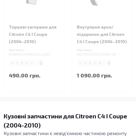
Торцеві заглушки для
Внутрішня арка/
Citroen C4 I Coupe
підкрилок для Citroen
(2004–2010)
C4 I Coupe (2004–2010)
Код товару:
Код товару:
55.WBXXXX0000.ALL.0.00
08.CT00C4XXX1.3HB.0.00
0
0
490.00 грн.
1 090.00 грн.
Кузовні запчастини для Citroen C4 I Coupe
(2004-2010)
Кузовні запчастини є невід’ємною частиною ремонту