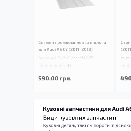
Сегмент ремкомплекта підлоги
Стрі
для Audi A6 C7 (2011–2018)
(201
Код товару:
21.WBFLRPXXXX.ALL.0.00
Код тов
0
590.00 грн.
490
Кузовні запчастини для Audi A
Види кузовних запчастин
Кузовні деталі, такі як пороги, підси