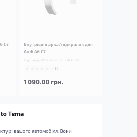
6 C7
Внутрішня арка/підкрилок для
Audi A6 C7
Код товару:
08.AD00A6XXC7.ALL.0.00
0
1 090.00 грн.
uto Tema
уктурі вашого автомобіля. Вони