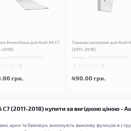
чка бензобака для Audi A6 C7
Торцеві заглушки для Audi A
1–2018)
(2011–2018)
ару:
21.WBTANKXXXX.ALL.0.00
Код товару:
55.WBXXXX0000.ALL.0.00
0
0
.00 грн.
490.00 грн.
6 C7 (2011-2018) купити за вигідною ціною - A
лювачі, арки та бампери, виконують важливу функцію в стр