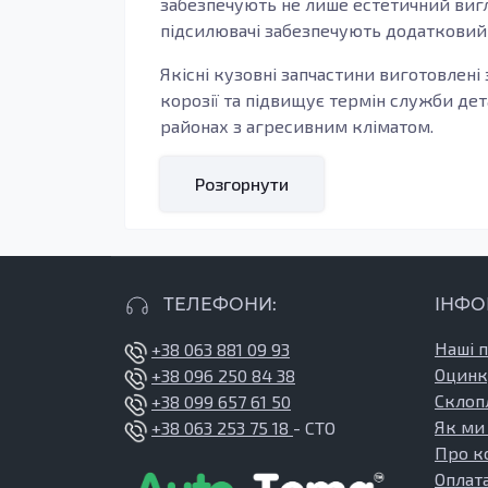
забезпечують не лише естетичний вигля
підсилювачі забезпечують додатковий
Якісні кузовні запчастини виготовлені 
корозії та підвищує термін служби дет
районах з агресивним кліматом.
Кому підходять ці запчастини
Розгорнути
Запчастини з цієї категорії ідеально п
продукції ви зможете не тільки поліпш
Внутрішні пороги є критично важливим
захищають від потрапляння вологи та б
ТЕЛЕФОНИ:
ІНФО
механічні пошкодження. Наявність які
автомобіля.
Наші 
+38 063 881 09 93
Оцинк
+38 096 250 84 38
Купуючи запчастини на
Auto Tema
, ви 
Склоп
+38 099 657 61 50
команда професіоналів готова допомогт
Як ми
+38 063 253 75 18
- СТО
нашому сайті, відповідають найвищим 
Про к
Не зволікайте з ремонтом вашого Audi 
Оплата