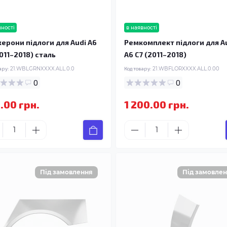
вності
в наявності
ерони підлоги для Audi A6
Ремкомплект підлоги для A
2011–2018) сталь
A6 C7 (2011–2018)
ару:
21.WBLGRNXXXX.ALL.0.0
Код товару:
21.WBFLORXXXX.ALL.0.00
0
0
.00 грн.
1 200.00 грн.