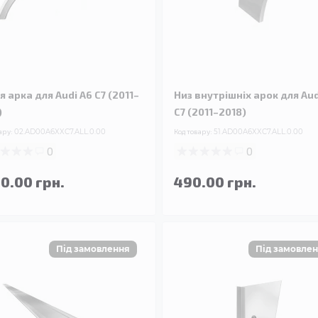
я арка для Audi A6 C7 (2011–
Низ внутрішніх арок для Aud
)
C7 (2011–2018)
ару:
02.AD00A6XXC7.ALL.0.00
Код товару:
51.AD00A6XXC7.ALL.0.00
0
0
90.00 грн.
490.00 грн.