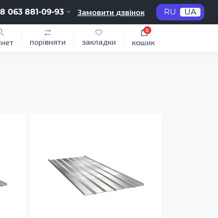
8 063 881-09-93
Замовити дзвінок
RU
UA
0
порівняти
закладки
інет
кошик