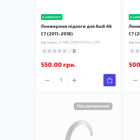
в наявності
в ная
Лонжерони підлоги для Audi A6
Лонж
C7 (2011–2018)
C7 (
Код товару:
21.WBLGRNXXXX.ALL.0.00
Код тов
0
550.00 грн.
500