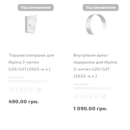
Торцеві заглушки для
Внутрішня арка/
Alpina 3-series
підкрилок для Alpina
G20/G21 (2022–н.ч.)
3–series G20/G21
(2022–н.ч.)
Код товару:
55.WBXXXX0000.ALL.0.00
Код товару:
0
08.BW0003XG20.ALL.0.00
0
490.00 грн.
1 090.00 грн.