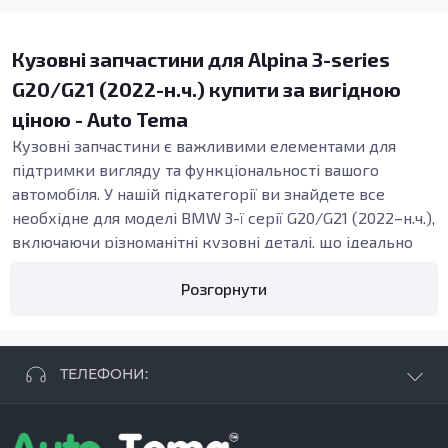
Кузовні запчастини для Alpina 3-series
G20/G21 (2022-н.ч.) купити за вигідною
ціною - Auto Tema
Кузовні запчастини є важливими елементами для
підтримки вигляду та функціональності вашого
автомобіля. У нашій підкатегорії ви знайдете все
необхідне для моделі BMW 3-ї серії G20/G21 (2022–н.ч.),
включаючи різноманітні кузовні деталі, що ідеально
підходять для ремонту та відновлення. Ми
Розгорнути
допоможемо вам знайти потрібні запчастини для
заміни ушкоджених або зношених елементів кузова.
Види кузовних запчастин
Кузов автомобіля складається з багатьох елементів,
ТЕЛЕФОНИ:
таких як арки, підсилювачі, пороги та бампери. Ці
частини грають важливу роль у забезпеченні
+38 063 881 09 93
цілісності конструкції, захисту від зовнішніх впливів та
+38 096 250 84 38