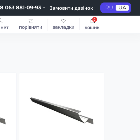
8 063 881-09-93
Замовити дзвінок
RU
UA
0
порівняти
закладки
інет
кошик