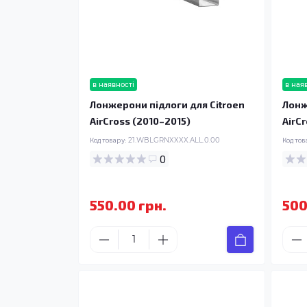
в наявності
в ная
Лонжерони підлоги для Citroen
Лонж
AirCross (2010–2015)
AirC
Код товару:
21.WBLGRNXXXX.ALL.0.00
Код тов
0
550.00 грн.
500