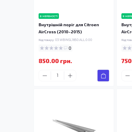
в наявності
в ная
Внутрішній поріг для Citroen
Внут
AirCross (2010–2015)
AirC
Код товару:
03.WBINSL1850.ALL.0.00
Код тов
0
850.00 грн.
750