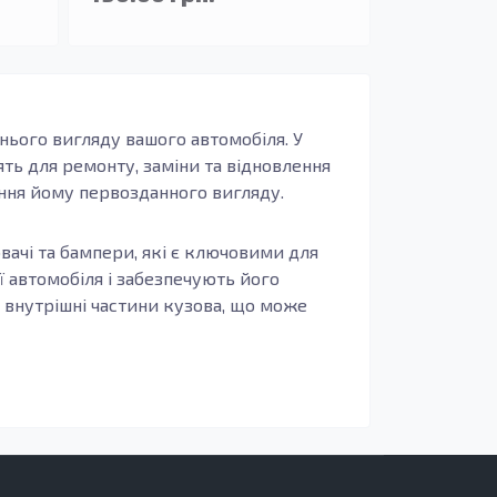
нього вигляду вашого автомобіля. У
дять для ремонту, заміни та відновлення
ення йому первозданного вигляду.
ювачі та бампери, які є ключовими для
ї автомобіля і забезпечують його
у внутрішні частини кузова, що може
ь, захист від корозії та довговічність.
авіть найскладніші умови експлуатації.
ня після ДТП або заміни елементів
ння жорсткості кузова після ушкоджень —