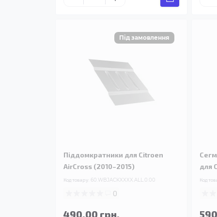
Піддомкратники для Citroen
Сегм
AirCross (2010–2015)
для C
Код товару:
60.WBJACKXXXX.ALL.0.00
Код тов
0
490.00 грн.
590