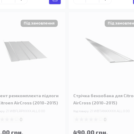
ент ремкомплекта підлоги
Стрічка бензобака для Citr
itroen AirCross (2010–2015)
AirCross (2010–2015)
ару:
21.WBFLRPXXXX.ALL.0.00
Код товару:
21.WBTANKXXXX.ALL.0.00
0
0
.00 грн.
490.00 грн.