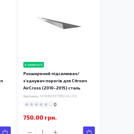
в наявності
Розширений підсилювач/
en
з'єднувач порогів для Citroen
AirCross (2010–2015) сталь
Код товару:
03.WBXEXT1850.ALL.0.0
0
750.00 грн.