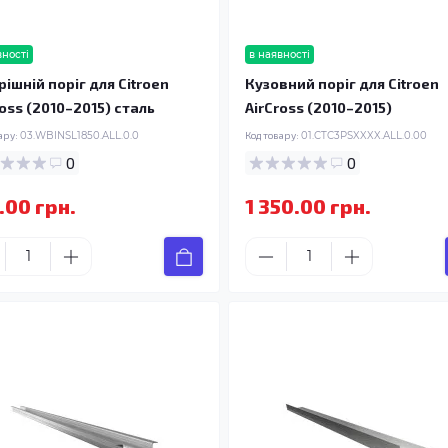
вності
в наявності
рішній поріг для Citroen
Кузовний поріг для Citroen
ross (2010–2015) сталь
AirCross (2010–2015)
ару:
03.WBINSL1850.ALL.0.0
Код товару:
01.CTC3PSXXXX.ALL.0.00
0
0
.00 грн.
1 350.00 грн.