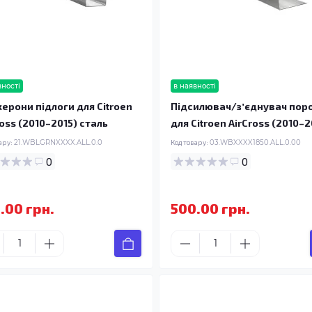
вності
в наявності
ерони підлоги для Citroen
Підсилювач/зʼєднувач пор
ross (2010–2015) сталь
для Citroen AirCross (2010–2
ару:
21.WBLGRNXXXX.ALL.0.0
Код товару:
03.WBXXXX1850.ALL.0.00
0
0
.00 грн.
500.00 грн.