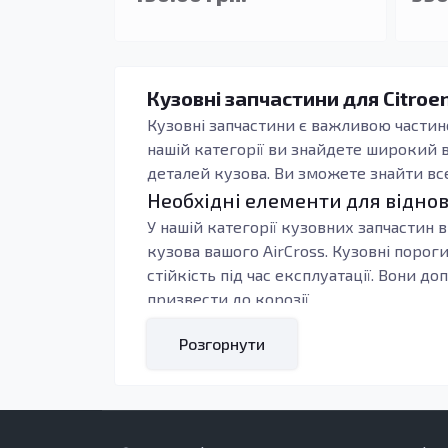
Кузовні запчастини для Citroen
Кузовні запчастини є важливою частин
нашій категорії ви знайдете широкий ви
деталей кузова. Ви зможете знайти вс
Необхідні елементи для відно
У нашій категорії кузовних запчастин в
кузова вашого AirCross. Кузовні порог
стійкість під час експлуатації. Вони 
призвести до корозії.
Якісні кузовні запчастини виготовляють
Розгорнути
Це дозволяє вам бути впевненими у над
Кому підходять кузовні деталі
Запчастини, представлені у цій катего
кузова, що постраждали від корозії. 