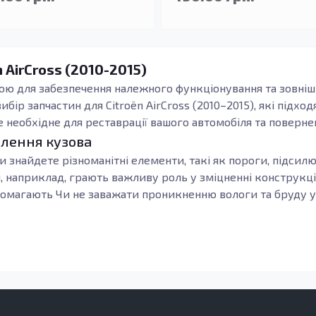
 AirCross (2010-2015)
ою для забезпечення належного функціонування та зовніш
бір запчастин для Citroën AirCross (2010–2015), які підхо
е необхідне для реставрації вашого автомобіля та поверн
влення кузова
и знайдете різноманітні елементи, такі як пороги, підсил
и, наприклад, грають важливу роль у зміцненні конструкці
допомагають Чи не заважати проникненню вологи та бруду 
ся з оцинкованої сталі, що забезпечує чудову зносостійкіст
ійності вибраних запчастин та їх здатності витримувати н
рії, ідеально підходять для проведення ремонту, відновлен
Наприклад, підсилювачі порогів є важливими для відновле