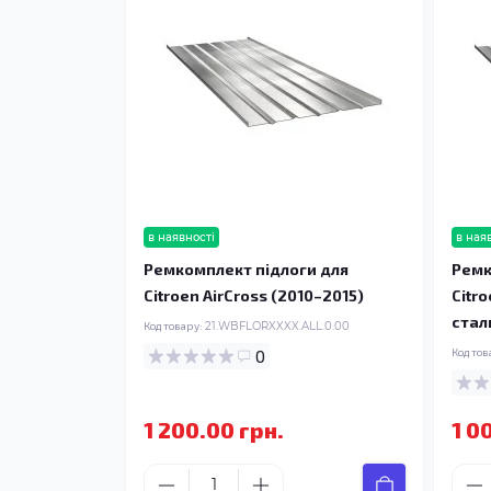
в наявності
в ная
Ремкомплект підлоги для
Ремк
Citroen AirCross (2010–2015)
Citro
стал
Код товару:
21.WBFLORXXXX.ALL.0.00
0
Код тов
1 200.00 грн.
1 0