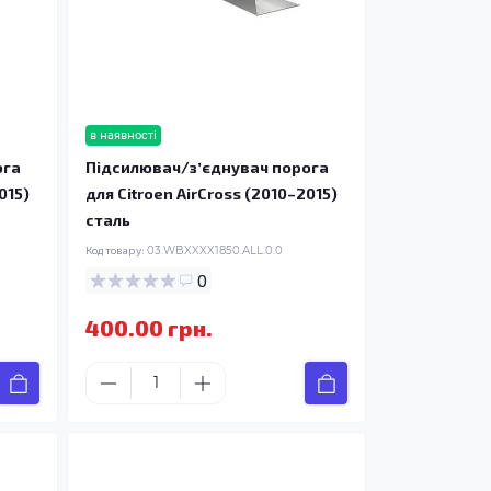
в наявності
ога
Підсилювач/зʼєднувач порога
015)
для Citroen AirCross (2010–2015)
сталь
Код товару:
03.WBXXXX1850.ALL.0.0
0
400.00 грн.