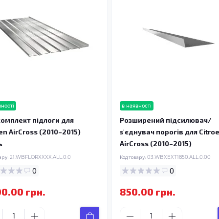
вності
в наявності
омплект підлоги для
Розширений підсилювач/
en AirCross (2010–2015)
з'єднувач порогів для Citro
ь
AirCross (2010–2015)
ару:
21.WBFLORXXXX.ALL.0.0
Код товару:
03.WBXEXT1850.ALL.0.00
0
0
00.00 грн.
850.00 грн.