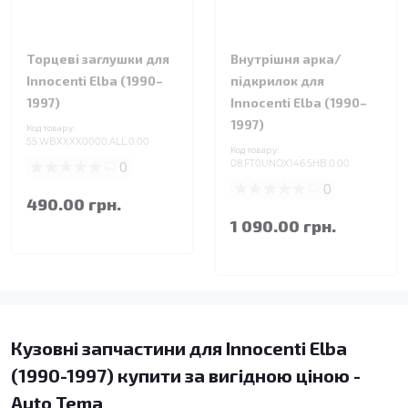
Торцеві заглушки для
Внутрішня арка/
Innocenti Elba (1990–
підкрилок для
1997)
Innocenti Elba (1990–
1997)
Код товару:
55.WBXXXX0000.ALL.0.00
Код товару:
0
08.FT0UNOX146.5HB.0.00
0
490.00 грн.
1 090.00 грн.
Кузовні запчастини для Innocenti Elba
(1990-1997) купити за вигідною ціною -
Auto Tema