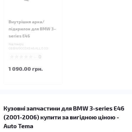
Внутрішня арка/
підкрилок для BMW 3–
series E46
Код товару:
08.BW0003XE46.ALL.0.00
0
1 090.00 грн.
Кузовні запчастини для BMW 3-series E46
(2001-2006) купити за вигідною ціною -
Auto Tema