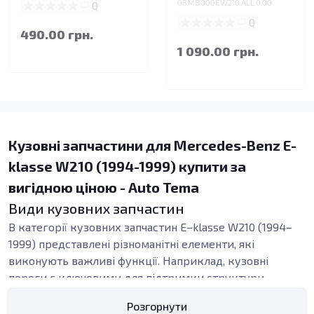
0
08.MB000EW210.ALL.0.00
0
490.00 грн.
1 090.00 грн.
Кузовні запчастини для Mercedes-Benz E-
klasse W210 (1994-1999) купити за
вигідною ціною - Auto Tema
Види кузовних запчастин
В категорії кузовних запчастин E–klasse W210 (1994–
1999) представлені різноманітні елементи, які
виконують важливі функції. Наприклад, кузовні
пороги є ключовими для підтримки структури
автомобіля. Вони захищають від механічних
Розгорнути
пошкоджень, підвищуючи безпеку пасажирів. Якщо