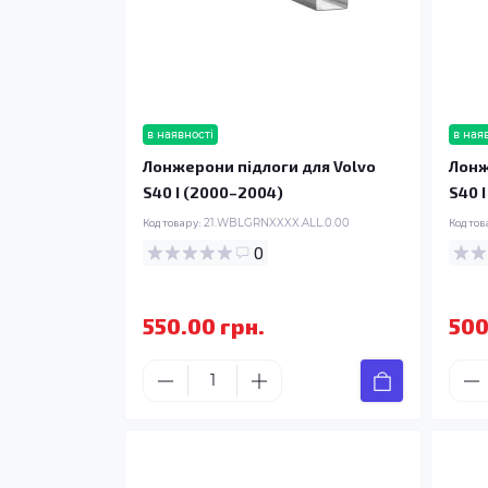
в наявності
в ная
Лонжерони підлоги для Volvo
Лонж
S40 I (2000–2004)
S40 
Код товару:
21.WBLGRNXXXX.ALL.0.00
Код тов
0
550.00 грн.
500