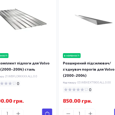
вності
в наявності
омплект підлоги для Volvo
Розширений підсилювач/
I (2000–2004) сталь
з'єднувач порогів для Volvo 
(2000–2004)
ару:
21.WBFLORXXXX.ALL.0.0
0
Код товару:
03.WBXEXT1900.ALL.0.00
0
00.00 грн.
850.00 грн.