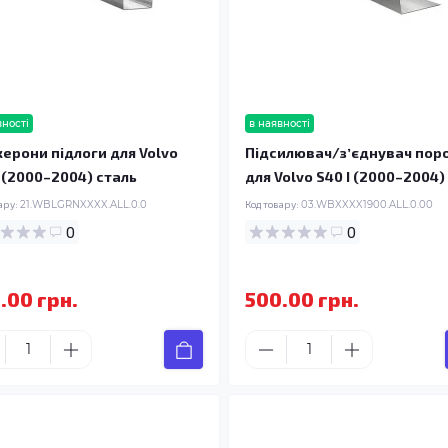
вності
в наявності
ерони підлоги для Volvo
Підсилювач/зʼєднувач пор
I (2000–2004) сталь
для Volvo S40 I (2000–2004)
ару:
21.WBLGRNXXXX.ALL.0.0
Код товару:
03.WBXXXX1900.ALL.0.00
0
0
.00 грн.
500.00 грн.