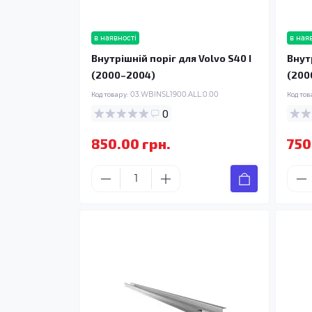
в наявності
в ная
Внутрішній поріг для Volvo S40 I
Внутр
(2000–2004)
(200
Код товару:
03.WBINSL1900.ALL.0.00
Код тов
0
850.00 грн.
750