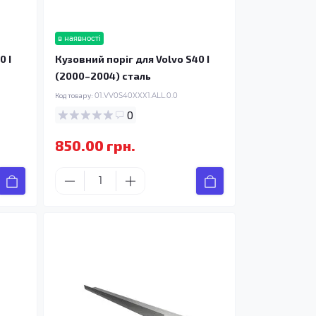
в наявності
0 I
Кузовний поріг для Volvo S40 I
(2000–2004) сталь
Код товару:
01.VV0S40XXX1.ALL.0.0
0
850.00 грн.