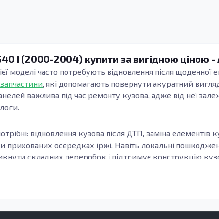
S40 I (2000-2004) купити за вигідною ціною -
ієї моделі часто потребують відновлення після щоденної ек
 запчастини
, які допомагають повернути акуратний вигляд
анелей важлива під час ремонту кузова, адже від неї зале
длоги.
отрібні: відновлення кузова після ДТП, заміна елементів к
ри прихованих осередках іржі. Навіть локальні пошкодж
кнути складних переробок і підтримує конструкцію кузов
узова, модифікацію та місце встановлення елемента. Важл
онки, а зварні шви та стики формуються коректно. Це осо
елементи підлоги.