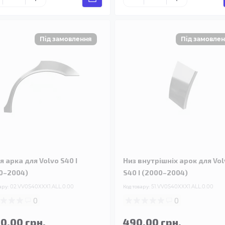
я арка для Volvo S40 I
Низ внутрішніх арок для Vol
0–2004)
S40 I (2000–2004)
ару:
02.VV0S40XXX1.ALL.0.00
Код товару:
51.VV0S40XXX1.ALL.0.00
0
0
90.00 грн.
490.00 грн.