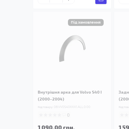
Внутрішня арка для Volvo S40 I
Задн
(2000–2004)
(200
Код товару:
08.VV0S40XXX1.ALL.0.00
Код тов
0
1 090.00 грн.
1 5