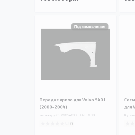
Переднє крило для Volvo S40 I
Сегм
(2000–2004)
для 
Код товару:
05.VV0S40XX1B.ALL.0.00
Код тов
0