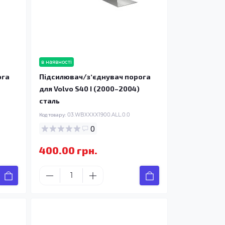
в наявності
ога
Підсилювач/зʼєднувач порога
для Volvo S40 I (2000–2004)
сталь
Код товару:
03.WBXXXX1900.ALL.0.0
0
400.00 грн.