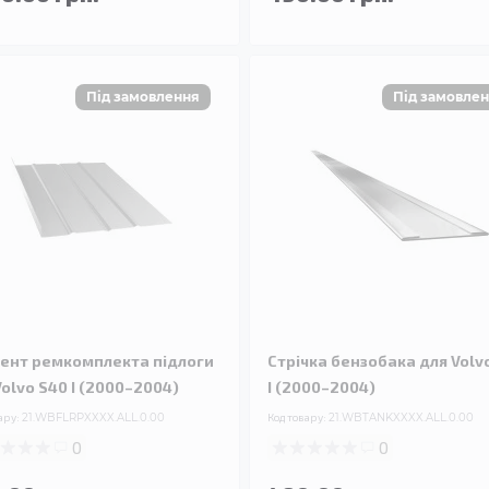
ент ремкомплекта підлоги
Стрічка бензобака для Volv
Volvo S40 I (2000–2004)
I (2000–2004)
ару:
21.WBFLRPXXXX.ALL.0.00
Код товару:
21.WBTANKXXXX.ALL.0.00
0
0