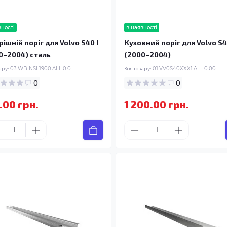
вності
в наявності
ішній поріг для Volvo S40 I
Кузовний поріг для Volvo S4
0–2004) сталь
(2000–2004)
ару:
03.WBINSL1900.ALL.0.0
Код товару:
01.VV0S40XXX1.ALL.0.00
0
0
.00 грн.
1 200.00 грн.