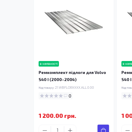
в наявності
в ная
Ремкомплект підлоги для Volvo
Ремк
S40 I (2000–2004)
S40 
Код товару:
21.WBFLORXXXX.ALL.0.00
Код тов
0
1 200.00 грн.
1 0