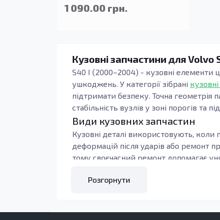
1 090.00 грн.
Кузовні запчастини для Volvo 
S40 I (2000–2004) - кузовні елементи ц
ушкоджень. У категорії зібрані
кузовні
підтримати безпеку. Точна геометрія п
стабільність вузлів у зоні порогів та пі
Види кузовних запчастин
Кузовні деталі використовують, коли п
деформацій після ударів або ремонт п
тому своєчасний ремонт допомагає уни
Під час підбору орієнтуються на тип к
Розгорнути
контури, тоді зменшується обсяг підг
навантаження: пороги, підсилювачі та 
Кому підходять ці запчастини