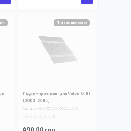
vo
Піддомкратники для Volvo S40 I
(2000–2004)
Код товару:
60.WBJACKXXXX.ALL.0.00
0
490.00 грн.