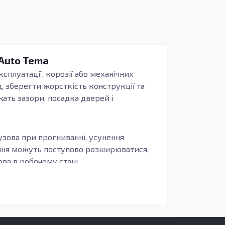
 Auto Tema
сплуатації, корозії або механічних
, зберегти жорсткість конструкції та
жать зазори, посадка дверей і
узова при прогниванні, усунення
ення можуть поступово розширюватися,
а в робочому стані.
иво, щоб деталь повторювала заводські
бливо актуально для зон, що сприймають