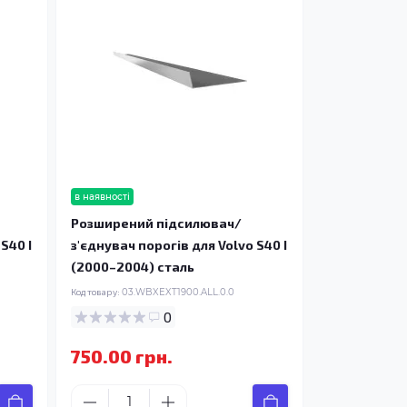
в наявності
Розширений підсилювач/
S40 I
з'єднувач порогів для Volvo S40 I
(2000–2004) сталь
Код товару:
03.WBXEXT1900.ALL.0.0
0
750.00 грн.