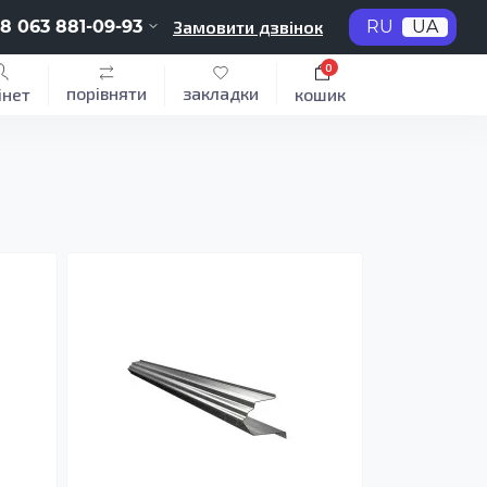
8 063 881-09-93
Замовити дзвінок
RU
UA
0
порівняти
закладки
інет
кошик