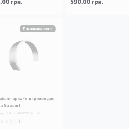
.00 грн.
590.00 грн.
рішня арка/підкрилок для
a Stream I
ару:
08.HDSTRMXXX1.ALL.0.00
0