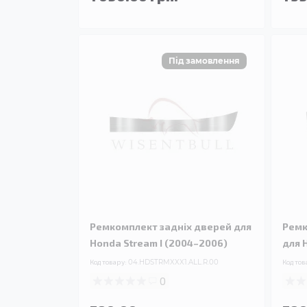
Ремкомплект задніх дверей для
Ремк
Honda Stream I (2004–2006)
для 
Код товару:
04.HDSTRMXXX1.ALL.R.00
Код тов
0