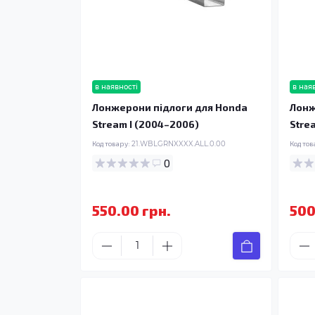
в наявності
в ная
Лонжерони підлоги для Honda
Лонж
Stream I (2004–2006)
Stre
Код товару:
21.WBLGRNXXXX.ALL.0.00
Код тов
0
550.00 грн.
500