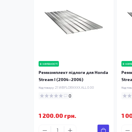
в наявності
в ная
Ремкомплект підлоги для Honda
Ремк
Stream I (2004–2006)
Stre
Код товару:
21.WBFLORXXXX.ALL.0.00
Код тов
0
1 200.00 грн.
1 0