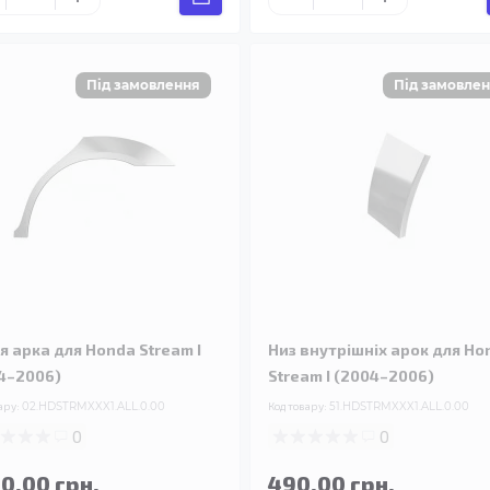
я арка для Honda Stream I
Низ внутрішніх арок для Ho
4–2006)
Stream I (2004–2006)
ару:
02.HDSTRMXXX1.ALL.0.00
Код товару:
51.HDSTRMXXX1.ALL.0.00
0
0
90.00 грн.
490.00 грн.