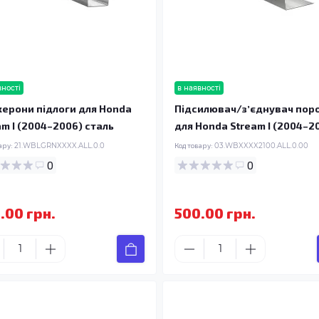
вності
в наявності
ерони підлоги для Honda
Підсилювач/зʼєднувач пор
am I (2004–2006) сталь
для Honda Stream I (2004–2
ару:
21.WBLGRNXXXX.ALL.0.0
Код товару:
03.WBXXXX2100.ALL.0.00
0
0
.00 грн.
500.00 грн.