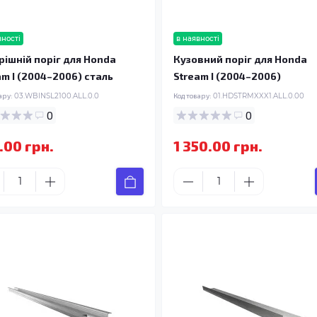
вності
в наявності
рішній поріг для Honda
Кузовний поріг для Honda
am I (2004–2006) сталь
Stream I (2004–2006)
ару:
03.WBINSL2100.ALL.0.0
Код товару:
01.HDSTRMXXX1.ALL.0.00
0
0
.00 грн.
1 350.00 грн.