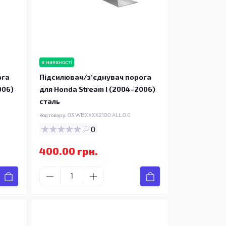
в наявності
ога
Підсилювач/зʼєднувач порога
006)
для Honda Stream I (2004–2006)
сталь
Код товару:
03.WBXXXX2100.ALL.0.0
0
400.00 грн.