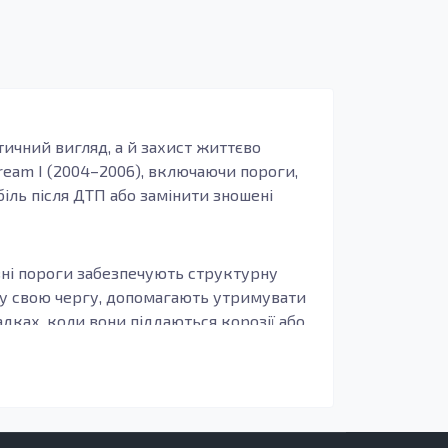
тичний вигляд, а й захист життєво
ream I (2004–2006), включаючи пороги,
іль після ДТП або замінити зношені
овні пороги забезпечують структурну
, у свою чергу, допомагають утримувати
дках, коли вони піддаються корозії або
стійкість до корозії та зносостійкість. Це
нах з агресивними кліматичними
надійності свого авто на довгий час.