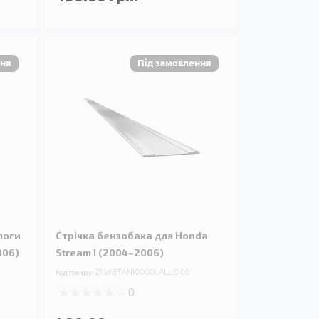
логи
Стрічка бензобака для Honda
006)
Stream I (2004–2006)
Код товару:
21.WBTANKXXXX.ALL.0.00
0