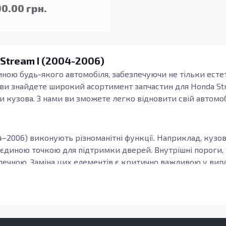
90.00 грн.
Stream I (2004-2006)
иною будь-якого автомобіля, забезпечуючи не тільки есте
ї ви знайдете широкий асортимент запчастин для Honda St
и кузова. З нами ви зможете легко відновити свій автомоб
04–2006) виконують різноманітні функції. Наприклад, куз
ть єдиною точкою для підтримки дверей. Внутрішні пороги
печною. Заміна цих елементів є критично важливою у випа
ся з оцинкованої сталі, що забезпечує їхню довговічність, 
сплуатується в умовах підвищеної вологості або в регіо
 деталі Stream I (2004–2006), ви можете бути впевнені у 