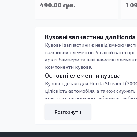
490.00 грн.
1 0
Кузовні запчастини для Honda 
Кузовні запчастини є невід’ємною част
важливих елементів. У нашій категорі
арки, бампери та інші важливі елемент
компоненти кузова.
Основні елементи кузова
Кузовні деталі для Honda Stream I (20
цілісність автомобіля, а також служа
конструкцію кузова стабільною та без
ушкодженням внаслідок аварії.
Розгорнути
Якісні кузовні запчастини виготовляють
особливо важливо, якщо автомобіль ек
умовами. Використовуючи якісні кузовні