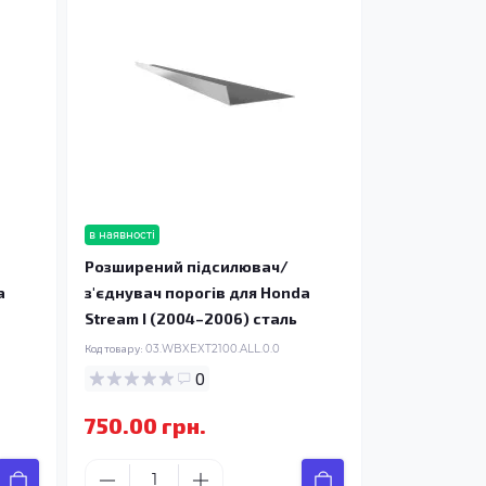
в наявності
Розширений підсилювач/
a
з'єднувач порогів для Honda
Stream I (2004–2006) сталь
Код товару:
03.WBXEXT2100.ALL.0.0
0
750.00 грн.