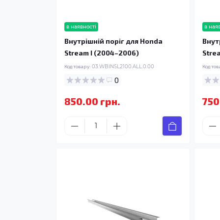
в наявності
в ная
Внутрішній поріг для Honda
Внут
Stream I (2004–2006)
Stre
Код товару:
03.WBINSL2100.ALL.0.00
Код тов
0
850.00 грн.
750