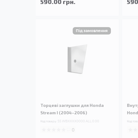
590.00 грн.
590
Торцеві заглушки для Honda
Внут
Stream I (2004–2006)
Hond
Код товару:
55.WBXXXX0000.ALL.0.00
Код тов
0