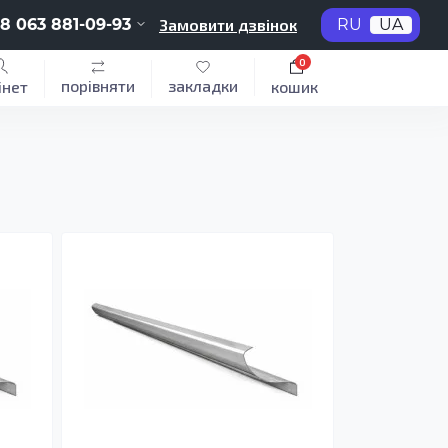
8 063 881-09-93
Замовити дзвінок
RU
UA
0
порівняти
закладки
інет
кошик