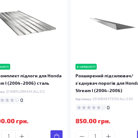
вності
в наявності
омплект підлоги для Honda
Розширений підсилювач/
am I (2004–2006) сталь
з'єднувач порогів для Hond
Stream I (2004–2006)
ару:
21.WBFLORXXXX.ALL.0.0
0
Код товару:
03.WBXEXT2100.ALL.0.00
0
00.00 грн.
850.00 грн.