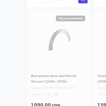
Внутрішня арка для Honda
Задн
Stream I (2004–2006)
(200
Код товару:
08.HDSTRMXXX1.ALL.0.00
Код тов
0
1 090.00 грн.
1 5