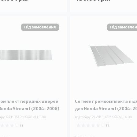
омплект передніх дверей
Сегмент ремкомплекта під
Honda Stream I (2004–2006)
для Honda Stream I (2004–2
ару:
04.HDSTRMXXX1.ALL.F.00
Код товару:
21.WBFLRPXXXX.ALL.0.00
0
0