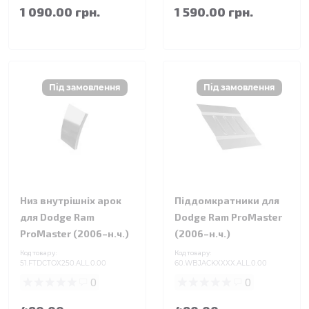
1 090.00 грн.
1 590.00 грн.
Низ внутрішніх арок
Піддомкратники для
для Dodge Ram
Dodge Ram ProMaster
ProMaster (2006–н.ч.)
(2006–н.ч.)
Код товару:
Код товару:
51.FTDCTOX250.ALL.0.00
60.WBJACKXXXX.ALL.0.00
0
0