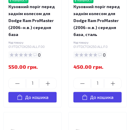
в наявності
в наявності
Кузовний поріг перед
Кузовний поріг перед
заднім колесом для
заднім колесом для
Dodge Ram ProMaster
Dodge Ram ProMaster
(2006–н.в.) середня
(2006–н.в.) середня
база
база, сталь
Код товару:
Код товару:
01.FTDCTOX250.ALL.F.00
01.FTDCTOX250.ALL.F.0
0
0
550.00 грн.
450.00 грн.
До кошика
До кошика