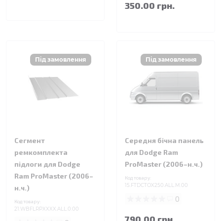
350.00 грн.
Сегмент
Середня бічна панель
ремкомплекта
для Dodge Ram
підлоги для Dodge
ProMaster (2006–н.ч.)
Ram ProMaster (2006–
Код товару:
15.FTDCTOX250.ALL.M.00
н.ч.)
0
Код товару:
21.WBFLRPXXXX.ALL.0.00
790.00 грн.