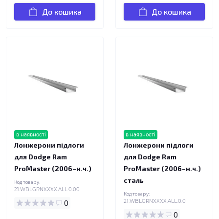
До кошика
До кошика
в наявності
в наявності
Лонжерони підлоги
Лонжерони підлоги
для Dodge Ram
для Dodge Ram
ProMaster (2006–н.ч.)
ProMaster (2006–н.ч.)
сталь
Код товару:
21.WBLGRNXXXX.ALL.0.00
Код товару:
0
21.WBLGRNXXXX.ALL.0.0
0