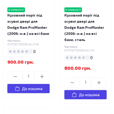
в наявності
в наявності
Кузовний поріг під
Кузовний поріг під
зсувні двері для
зсувні двері для
Dodge Ram ProMaster
Dodge Ram ProMaster
(2006–н.в.) на всі бази
(2006–н.в.) на всі
бази, сталь
Код товару:
01.FTDCTOX250.ALL.F.00
Код товару:
0
01.FTDCTOX250.ALL.F.0
0
900.00 грн.
800.00 грн.
До кошика
До кошика