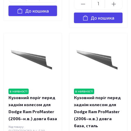
До кошика
До кошика
в наявності
в наявності
Кузовний поріг перед
Кузовний поріг перед
заднім колесом для
заднім колесом для
Dodge Ram ProMaster
Dodge Ram ProMaster
(2006–н.в.) довга база
(2006–н.в.) довга
база, сталь
Код товару: