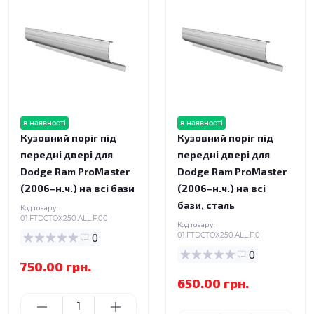
в наявності
в наявності
Кузовний поріг під
Кузовний поріг під
передні двері для
передні двері для
Dodge Ram ProMaster
Dodge Ram ProMaster
(2006–н.ч.) на всі бази
(2006–н.ч.) на всі
бази, сталь
Код товару:
01.FTDCTOX250.ALL.F.00
Код товару:
0
01.FTDCTOX250.ALL.F.0
0
750.00 грн.
650.00 грн.