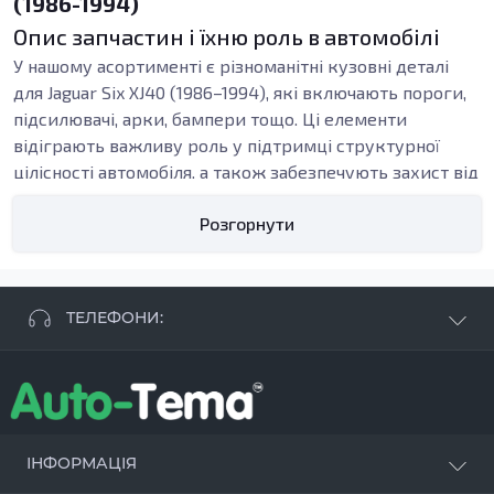
(1986-1994)
Опис запчастин і їхню роль в автомобілі
У нашому асортименті є різноманітні кузовні деталі
для Jaguar Six XJ40 (1986–1994), які включають пороги,
підсилювачі, арки, бампери тощо. Ці елементи
відіграють важливу роль у підтримці структурної
цілісності автомобіля, а також забезпечують захист від
зовнішніх впливів. Наприклад, внутрішні пороги
Розгорнути
допомагають зміцнити каркас кузова та тануть
уникнути потрапляння вологи всередину автомобіля.
Заміна пошкодженого порога може запобігти
серйознішим проблемам із корозією та безпекою.
ТЕЛЕФОНИ:
Кузовні деталі можуть зазнавати зношення внаслідок
+38 063 881 09 93
часу, погодних умов або механічних ушкоджень. Якісні
+38 096 250 84 38
запчастини виготовляються з оцинкованої сталі, яка
+38 099 657 61 50
забезпечує високу довговічність, захист від корозії та
- СТО
+38 063 253 75 18
зносостійкість, що є важливим фактором для
ІНФОРМАЦІЯ
експлуатації автомобіля протягом тривалого часу.