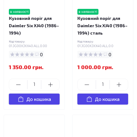
в наявності
в наявності
Кузовний поріг для
Кузовний поріг для
Daimler Six XJ40 (1986–
Daimler Six XJ40 (1986–
1994)
1994) сталь
Код товару:
Код товару:
01.JG00XJXX40.ALL.0.00
01.JG00XJXX40.ALL.0.0
0
0
1 350.00 грн.
1 000.00 грн.
До кошика
До кошика