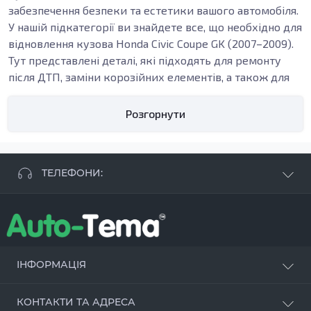
забезпечення безпеки та естетики вашого автомобіля.
У нашій підкатегорії ви знайдете все, що необхідно для
відновлення кузова Honda Civic Coupe GK (2007–2009).
Тут представлені деталі, які підходять для ремонту
після ДТП, заміни корозійних елементів, а також для
планового обслуговування.
Які кузовні запчастини для Hyundai Coupe
Розгорнути
GK (2007-2009)
У цій підкатегорії ви зможете знайти широкий
асортимент кузовних деталей, таких як пороги,
ТЕЛЕФОНИ:
підсилювачі, арки та бампери. Ці елементи грають
важливу роль у загальному функціонуванні авто,
+38 063 881 09 93
забезпечуючи не лише структурну цілісність, але й
+38 096 250 84 38
захист від зовнішніх впливів. Наприклад,
внутрішні
+38 099 657 61 50
пороги
є важливими з точки зору безпеки: вони
- СТО
+38 063 253 75 18
ІНФОРМАЦІЯ
виконують функцію опорної структури, а їх своєчасна
заміна дозволяє уникнути серйозних проблем у
Наші переваги
майбутньому.
КОНТАКТИ ТА АДРЕСА
Оцинкування