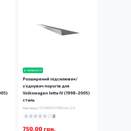
в наявності
Розширений підсилювач/
з'єднувач порогів для
005)
Volkswagen Jetta IV (1998–2005)
сталь
Код товару:
03.WBXEXT1850.ALL.0.0
0
750.00 грн.