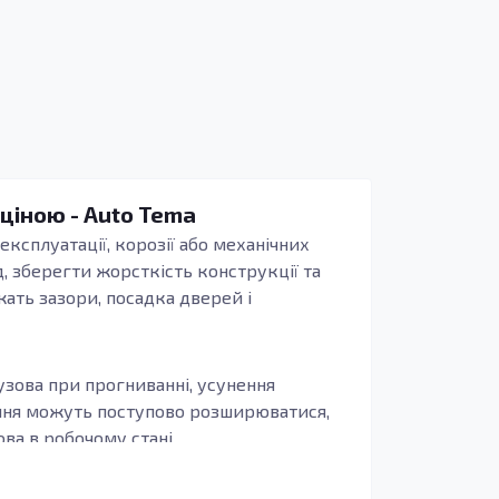
 ціною - Auto Tema
експлуатації, корозії або механічних
, зберегти жорсткість конструкції та
жать зазори, посадка дверей і
узова при прогниванні, усунення
ення можуть поступово розширюватися,
а в робочому стані.
иво, щоб деталь повторювала заводські