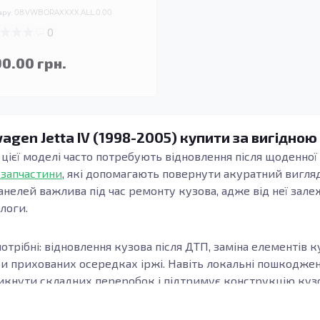
ару:
08.VWBORAXXXX.ALL.0.00
0
90.00 грн.
agen Jetta IV (1998-2005) купити за вигідною
и цієї моделі часто потребують відновлення після щоденної 
 запчастини
, які допомагають повернути акуратний вигляд
анелей важлива під час ремонту кузова, адже від неї зале
длоги.
отрібні: відновлення кузова після ДТП, заміна елементів к
ри прихованих осередках іржі. Навіть локальні пошкодж
кнути складних переробок і підтримує конструкцію кузов
узова, модифікацію та місце встановлення елемента. Важл