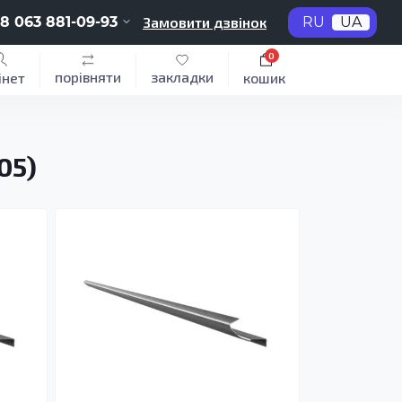
8 063 881-09-93
Замовити дзвінок
RU
UA
0
порівняти
закладки
інет
кошик
05)