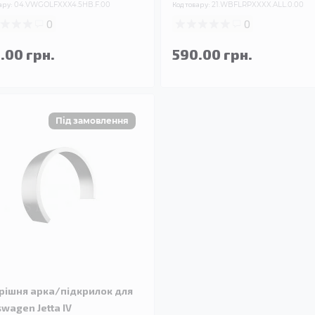
ару:
04.VWGOLFXXX4.5HB.F.00
Код товару:
21.WBFLRPXXXX.ALL.0.00
0
0
.00 грн.
590.00 грн.
рішня арка/підкрилок для
swagen Jetta IV