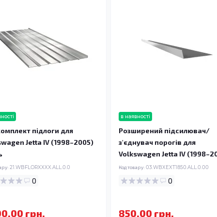
вності
в наявності
омплект підлоги для
Розширений підсилювач/
swagen Jetta IV (1998–2005)
з'єднувач порогів для
ь
Volkswagen Jetta IV (1998–2
ару:
21.WBFLORXXXX.ALL.0.0
Код товару:
03.WBXEXT1850.ALL.0.00
0
0
00.00 грн.
850.00 грн.