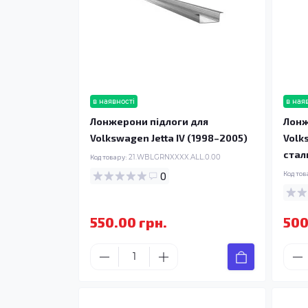
в наявності
в ная
Лонжерони підлоги для
Лонж
Volkswagen Jetta IV (1998–2005)
Volk
стал
Код товару:
21.WBLGRNXXXX.ALL.0.00
0
Код тов
550.00 грн.
500