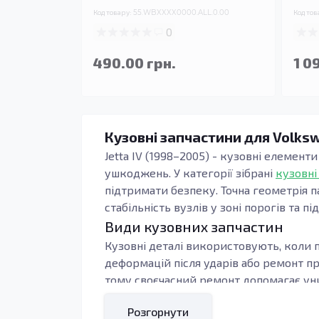
Код товару:
55.WBXXXX0000.ALL.0.00
Код тов
0
490.00 грн.
1 0
Кузовні запчастини для Volksw
Jetta IV (1998–2005) - кузовні елемент
ушкоджень. У категорії зібрані
кузовні
підтримати безпеку. Точна геометрія п
стабільність вузлів у зоні порогів та пі
Види кузовних запчастин
Кузовні деталі використовують, коли п
деформацій після ударів або ремонт п
тому своєчасний ремонт допомагає уни
Під час підбору орієнтуються на тип к
Розгорнути