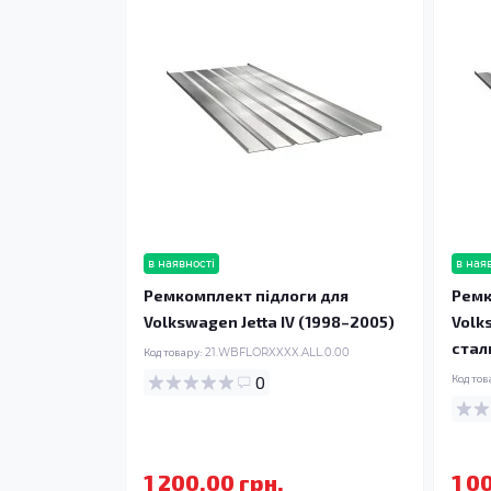
в наявності
в ная
Ремкомплект підлоги для
Ремк
Volkswagen Jetta IV (1998–2005)
Volk
стал
Код товару:
21.WBFLORXXXX.ALL.0.00
0
Код тов
1 200.00 грн.
1 0