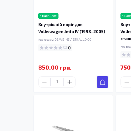
в наявності
в ная
Внутрішній поріг для
Внут
Volkswagen Jetta IV (1998–2005)
Volk
стал
Код товару:
03.WBINSL1850.ALL.0.00
0
Код тов
850.00 грн.
750