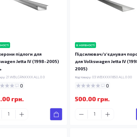
вності
в наявності
ерони підлоги для
Підсилювач/зʼєднувач пор
swagen Jetta IV (1998–2005)
для Volkswagen Jetta IV (199
ь
2005)
ару:
21.WBLGRNXXXX.ALL.0.0
Код товару:
03.WBXXXX1850.ALL.0.00
0
0
.00 грн.
500.00 грн.