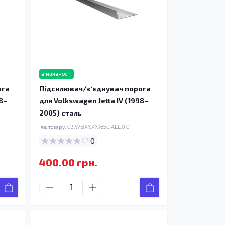
в наявності
ога
Підсилювач/зʼєднувач порога
8–
для Volkswagen Jetta IV (1998–
2005) сталь
Код товару:
03.WBXXXX1850.ALL.0.0
0
400.00 грн.