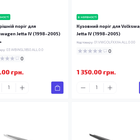
вності
в наявності
рішній поріг для
Кузовний поріг для Volksw
swagen Jetta IV (1998–2005)
Jetta IV (1998–2005)
ь
Код товару:
01.VWGOLFXXX4.ALL.0.00
ару:
03.WBINSL1850.ALL.0.0
0
0
.00 грн.
1 350.00 грн.