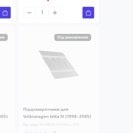
Піддомкратники для
005)
Volkswagen Jetta IV (1998–2005)
Код товару:
60.WBJACKXXXX.ALL.0.00
0