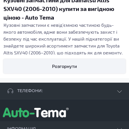
Кузовні запчастини для Daihatsu Altis
SXV40 (2006-2010) купити за вигідною
ціною - Auto Tema
Кузовні запчастини є невід’ємною частиною будь-
якого автомобіля, адже вони забезпечують захист і
безпеку під час експлуатації. У нашій підкатегорії ви
знайдете широкий асортимент запчастин для Toyota
Altis SXV40 (2006–2010), що підходять як для ремонту,
так і для заміни пошкоджених або зношених елементів
Розгорнути
кузова. У нас представлені різноманітні деталі – від
бамперових систем до порогів, що дозволяє вам
укомплектувати свій автомобіль усім необхідним.
Види кузовних запчастин
ТЕЛЕФОНИ:
Елементи кузова, такі як пороги, підсилювачі та
з’єднувачі, відіграють важливу роль у структурі
+38 063 881 09 93
автомобіля. Пороги, наприклад, забезпечують
+38 096 250 84 38
додаткову жорсткість кузова, що є критично
+38 099 657 61 50
важливим у випадку ДТП. Замініть пошкоджені
- СТО
+38 063 253 75 18
ІНФОРМАЦІЯ