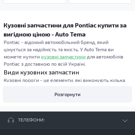
Кузовні запчастини для Pontiac купити за
вигідною ціною - Auto Tema
Pontiac - відомий автомобільний бренд, який
цінується за надійність та якість. У Auto Tema ви
можете купити
кузовні запчастини
для автомобілів
Pontiac з доставкою по всій Україні.
Види кузовних запчастин
Кузовні пороги - це елементи, які виконують кілька
важливих функцій. Вони підтримують конструкцію
Розгорнути
кузова автомобіля і забезпечують його жорсткість, що
критично для безпеки водія та пасажирів. Якщо ви
помітили, що кузов вашого Pontiac має видимі
пошкодження або корозію в області порогів, це може
ТЕЛЕФОНИ:
свідчити про необхідність їх заміни. Заміна кузовних
порогів дозволяє зберегти структурну цілісність
+38 063 881 09 93