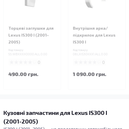
Торцеві заглушки для
Внутрішня арка/
Lexus IS300 I (2001–
підкрилок для Lexus
2005)
IS300 I
Код товару:
Код товару:
55.WBXXXX0000.ALL.0.00
08.LXIS30XXX1.ALL.0.00
0
0
490.00 грн.
1 090.00 грн.
Кузовні запчастини для Lexus IS300 I
(2001-2005)
IS300 I (2001–2005) — це представник автомобільного