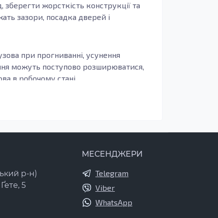
, зберегти жорсткість конструкції та
жать зазори, посадка дверей і
узова при прогниванні, усунення
ення можуть поступово розширюватися,
а в робочому стані.
иво, щоб деталь повторювала заводські
бливо актуально для зон, що сприймають
печують довговічність, захист від корозії
МЕСЕНДЖЕРИ
новлення важливо виконати ґрунтування,
Telegram
ький р-н)
Ґете, 5
Viber
усідніми елементами кузова. Вони
потрібна після ДТП або при корозії в
WhatsApp