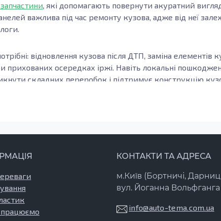
 запчастини
, які допомагають повернути акуратний вигляд
анелей важлива під час ремонту кузова, адже від неї зале
длоги.
отрібні: відновлення кузова після ДТП, заміна елементів к
ри прихованих осередках іржі. Навіть локальні пошкодж
кнути складних переробок і підтримує конструкцію кузов
узова, модифікацію та місце встановлення елемента. Важл
онки, а зварні шви та стики формуються коректно. Це осо
елементи підлоги.
з оцинкованої сталі або холоднокатаної сталі: вони забез
РМАЦІЯ
КОНТАКТИ ТА АДРЕСА
 де метал контактує з вологою та реагентами. Після вста
бробку, щоб результат зберігався довго.
переваги
м.Київ (Бортничі, Дарниц
ування
вул. Йоганна Вольфганга 
, що забезпечують правильне з’єднання порогової зони з с
ластик
емонті та знизити ризик появи щілин і перекосів. Заміна 
info@auto-tema.com.ua
 працюємо
міцність найшвидше.