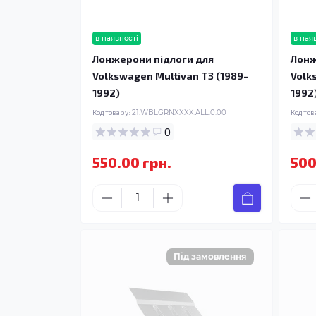
в наявності
в ная
Лонжерони підлоги для
Лонж
Volkswagen Multivan T3 (1989–
Volk
1992)
1992
Код товару:
21.WBLGRNXXXX.ALL.0.00
Код тов
0
550.00 грн.
500