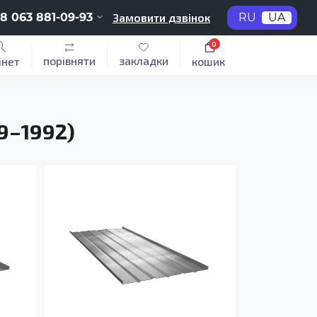
8 063 881-09-93
Замовити дзвінок
RU
UA
0
порівняти
закладки
інет
кошик
9–1992)