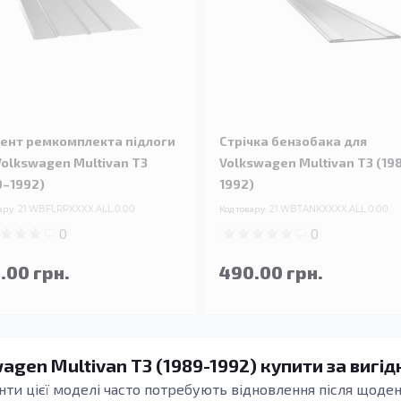
ент ремкомплекта підлоги
Стрічка бензобака для
Volkswagen Multivan T3
Volkswagen Multivan T3 (19
9–1992)
1992)
ару:
21.WBFLRPXXXX.ALL.0.00
Код товару:
21.WBTANKXXXX.ALL.0.00
0
0
.00 грн.
490.00 грн.
agen Multivan T3 (1989-1992) купити за вигід
енти цієї моделі часто потребують відновлення після щоден