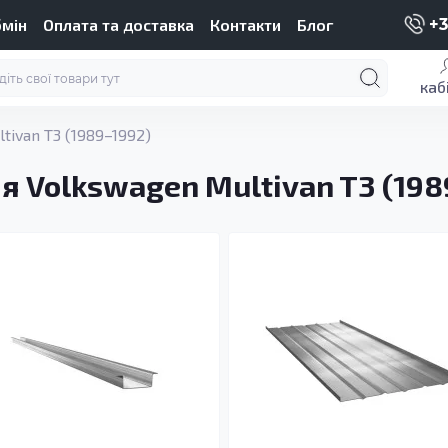
бмін
Оплата та доставка
Контакти
Блог
+3
каб
tivan T3 (1989–1992)
я Volkswagen Multivan T3 (198