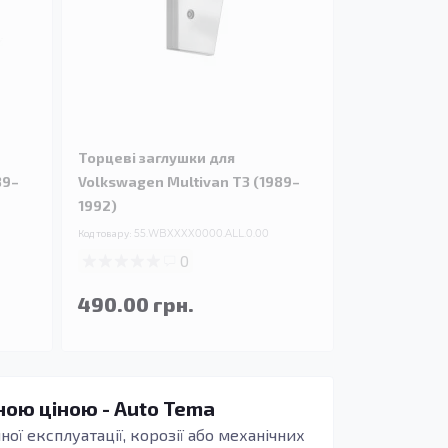
Торцеві заглушки для
89–
Volkswagen Multivan T3 (1989–
1992)
Код товару:
55.WBXXXX0000.ALL.0.00
0
490.00 грн.
ною ціною - Auto Tema
ної експлуатації, корозії або механічних