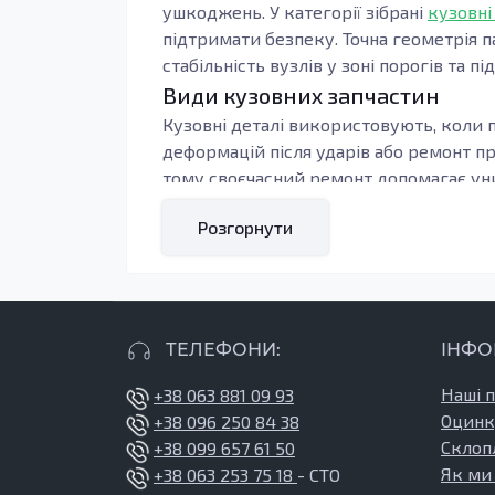
ушкоджень. У категорії зібрані
кузовні
підтримати безпеку. Точна геометрія п
стабільність вузлів у зоні порогів та пі
Види кузовних запчастин
Кузовні деталі використовують, коли п
деформацій після ударів або ремонт п
тому своєчасний ремонт допомагає уни
Під час підбору орієнтуються на тип к
Розгорнути
контури, тоді зменшується обсяг підг
навантаження: пороги, підсилювачі та 
Кому підходять ці запчастини
У ремонті добре себе показують вироби 
ТЕЛЕФОНИ:
ІНФО
та підвищену зносостійкість у місцях,
герметизацію стиків і антикорозійну о
Наші 
+38 063 881 09 93
Оцинк
+38 096 250 84 38
З’єднувачі порога - деталі стикування
Склоп
+38 099 657 61 50
допомагають відновити геометрію при р
Як ми
+38 063 253 75 18
- СТО
місцях стику, де метал часто втрачає 