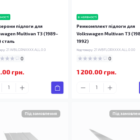
вності
в наявності
ерони підлоги для
Ремкомплект підлоги для
swagen Multivan T3 (1989–
Volkswagen Multivan T3 (19
) сталь
1992)
ару:
21.WBLGRNXXXX.ALL.0.0
Код товару:
21.WBFLORXXXX.ALL.0.00
0
0
.00 грн.
1 200.00 грн.