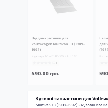
Піддомкратники для
Сегм
Volkswagen Multivan T3 (1989–
для 
1992)
(198
Код товару:
60.WBJACKXXXX.ALL.0.00
Код тов
0
490.00 грн.
590
Кузовні запчастини для Volksw
Multivan T3 (1989–1992) - кузовні елем