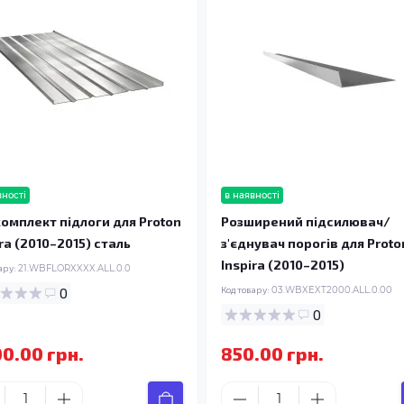
вності
в наявності
омплект підлоги для Proton
Розширений підсилювач/
ira (2010–2015) сталь
з'єднувач порогів для Proto
Inspira (2010–2015)
ару:
21.WBFLORXXXX.ALL.0.0
0
Код товару:
03.WBXEXT2000.ALL.0.00
0
00.00 грн.
850.00 грн.