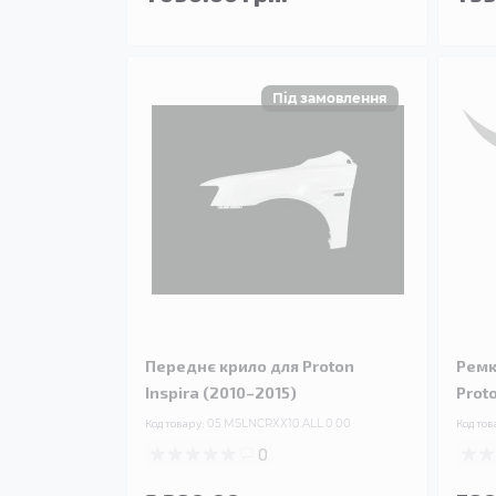
Переднє крило для Proton
Ремк
Inspira (2010–2015)
Proto
Код товару:
05.MSLNCRXX10.ALL.0.00
Код тов
0