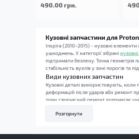
490.00 грн.
490
Кузовні запчастини для Proton
Inspira (2010–2015) - кузовні елементи
ушкоджень. У категорії зібрані
кузовні
підтримати безпеку. Точна геометрія п
стабільність вузлів у зоні порогів та пі
Види кузовних запчастин
Кузовні деталі використовують, коли п
деформацій після ударів або ремонт п
тому своєчасний ремонт допомагає уни
Під час підбору орієнтуються на тип к
Розгорнути
контури, тоді зменшується обсяг підг
навантаження: пороги, підсилювачі та 
Кому підходять ці запчастини