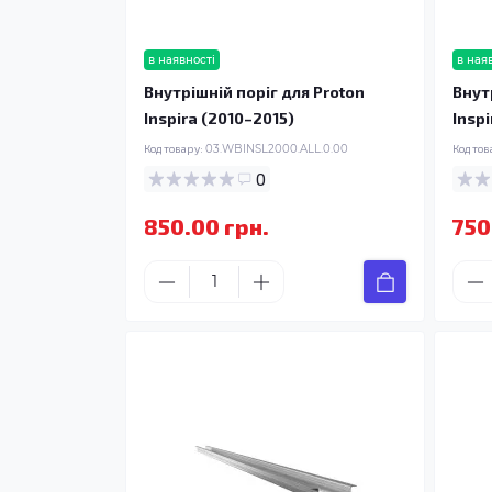
в наявності
в ная
Внутрішній поріг для Proton
Внут
Inspira (2010–2015)
Insp
Код товару:
03.WBINSL2000.ALL.0.00
Код тов
0
850.00 грн.
750