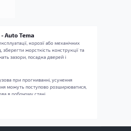
 - Auto Tema
ксплуатації, корозії або механічних
, зберегти жорсткість конструкції та
жать зазори, посадка дверей і
узова при прогниванні, усунення
ення можуть поступово розширюватися,
а в робочому стані.
иво, щоб деталь повторювала заводські
бливо актуально для зон, що сприймають