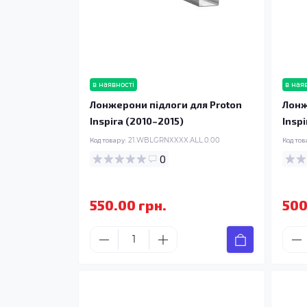
в наявності
в ная
Лонжерони підлоги для Proton
Лонж
Inspira (2010–2015)
Insp
Код товару:
21.WBLGRNXXXX.ALL.0.00
Код тов
0
550.00 грн.
500