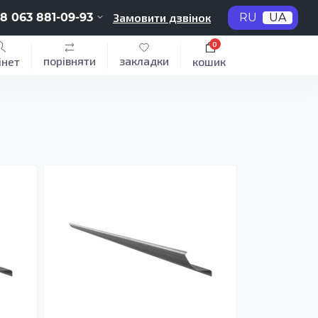
8 063 881-09-93
Замовити дзвінок
RU
UA
0
порівняти
закладки
інет
кошик