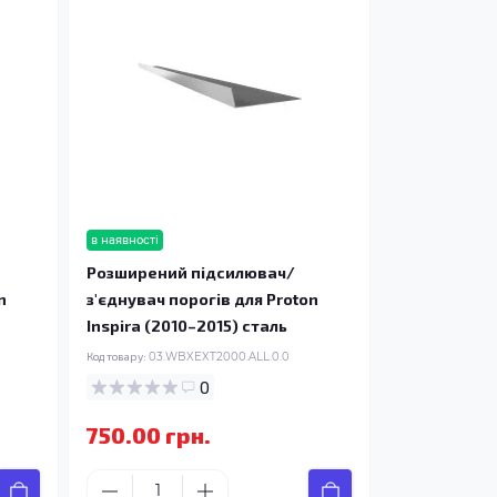
в наявності
Розширений підсилювач/
n
з'єднувач порогів для Proton
Inspira (2010–2015) сталь
Код товару:
03.WBXEXT2000.ALL.0.0
0
750.00 грн.