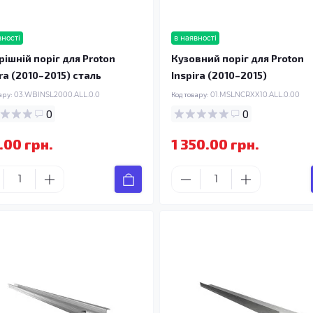
вності
в наявності
рішній поріг для Proton
Кузовний поріг для Proton
ira (2010–2015) сталь
Inspira (2010–2015)
ару:
03.WBINSL2000.ALL.0.0
Код товару:
01.MSLNCRXX10.ALL.0.00
0
0
.00 грн.
1 350.00 грн.