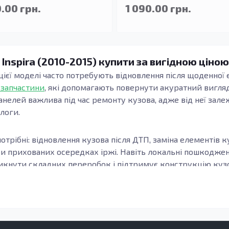
.00 грн.
1 090.00 грн.
 Inspira (2010-2015) купити за вигідною ціною
 цієї моделі часто потребують відновлення після щоденної е
 запчастини
, які допомагають повернути акуратний вигляд
анелей важлива під час ремонту кузова, адже від неї зале
длоги.
отрібні: відновлення кузова після ДТП, заміна елементів к
ри прихованих осередках іржі. Навіть локальні пошкодж
кнути складних переробок і підтримує конструкцію кузов
узова, модифікацію та місце встановлення елемента. Важл
онки, а зварні шви та стики формуються коректно. Це осо
елементи підлоги.