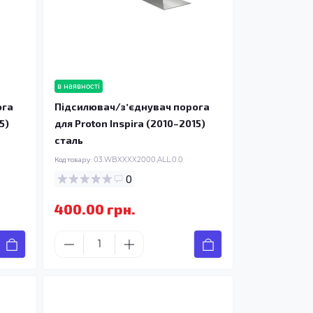
в наявності
ога
Підсилювач/зʼєднувач порога
5)
для Proton Inspira (2010–2015)
сталь
Код товару:
03.WBXXXX2000.ALL.0.0
0
400.00 грн.