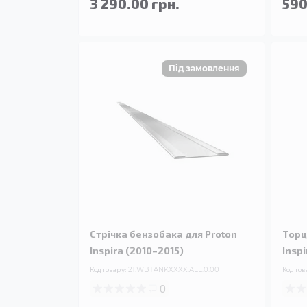
3 290.00 грн.
590
Стрічка бензобака для Proton
Торц
Inspira (2010–2015)
Insp
Код товару:
21.WBTANKXXXX.ALL.0.00
Код тов
0