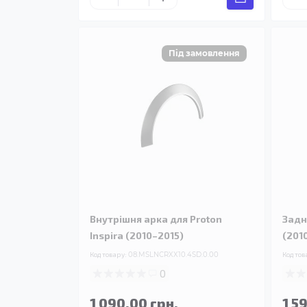
Внутрішня арка для Proton
Задн
Inspira (2010–2015)
(201
Код товару:
08.MSLNCRXX10.4SD.0.00
Код тов
0
1 090.00 грн.
1 5