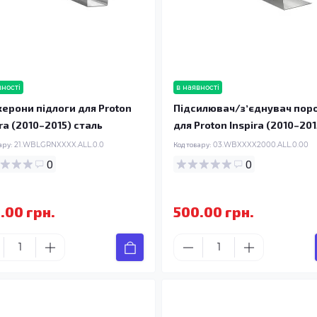
вності
в наявності
ерони підлоги для Proton
Підсилювач/зʼєднувач пор
ira (2010–2015) сталь
для Proton Inspira (2010–201
ару:
21.WBLGRNXXXX.ALL.0.0
Код товару:
03.WBXXXX2000.ALL.0.00
0
0
.00 грн.
500.00 грн.