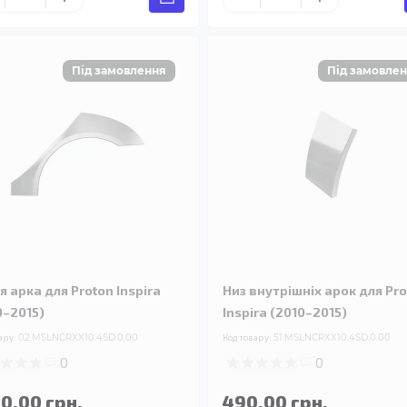
я арка для Proton Inspira
Низ внутрішніх арок для Pr
0–2015)
Inspira (2010–2015)
ару:
02.MSLNCRXX10.4SD.0.00
Код товару:
51.MSLNCRXX10.4SD.0.00
0
0
90.00 грн.
490.00 грн.