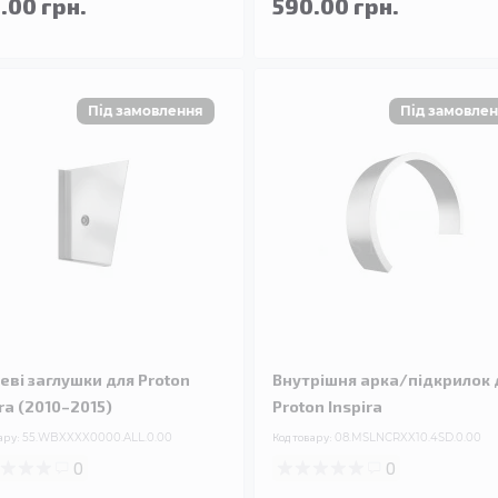
.00 грн.
590.00 грн.
еві заглушки для Proton
Внутрішня арка/підкрилок 
ira (2010–2015)
Proton Inspira
ару:
55.WBXXXX0000.ALL.0.00
Код товару:
08.MSLNCRXX10.4SD.0.00
0
0