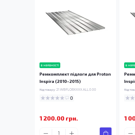
в наявності
в ная
Ремкомплект підлоги для Proton
Ремк
Inspira (2010–2015)
Insp
Код товару:
21.WBFLORXXXX.ALL.0.00
Код тов
0
1 200.00 грн.
1 0