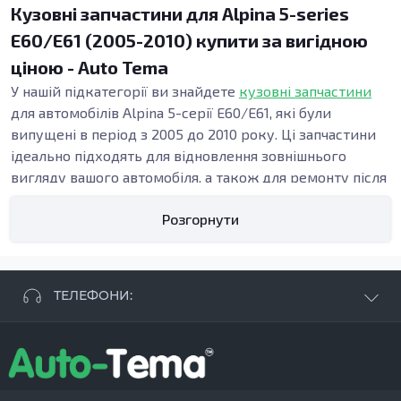
Кузовні запчастини для Alpina 5-series
E60/E61 (2005-2010) купити за вигідною
ціною - Auto Tema
У нашій підкатегорії ви знайдете
кузовні запчастини
для автомобілів Alpina 5-серії E60/E61, які були
випущені в період з 2005 до 2010 року. Ці запчастини
ідеально підходять для відновлення зовнішнього
вигляду вашого автомобіля, а також для ремонту після
ДТП. У даній категорії представлені важливі елементи
Розгорнути
кузова, які забезпечують не тільки естетичний вигляд,
але й безпеку та функціональність Вашого
транспортного засобу.
Види кузовних запчастин
ТЕЛЕФОНИ:
Кузовні деталі, що входять до цієї категорії,
включають пороги, бампери, підсилювачі, арки та інші
+38 063 881 09 93
елементи, необхідні для відновлення кузова
+38 096 250 84 38
автомобіля. Наприклад,
внутрішні пороги
грають
+38 099 657 61 50
критично важливу роль у забезпеченні жорсткості
- СТО
+38 063 253 75 18