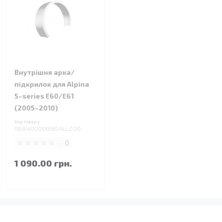
Внутрішня арка/
підкрилок для Alpina
5–series E60/E61
(2005–2010)
Код товару:
08.BW0005XE60.ALL.0.00
0
1 090.00 грн.