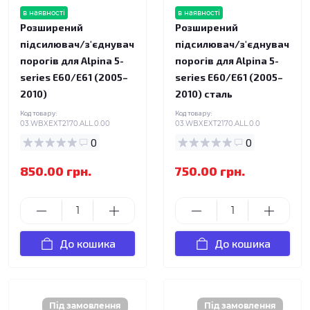
в наявності
в наявності
Розширений
Розширений
підсилювач/з'єднувач
підсилювач/з'єднувач
порогів для Alpina 5-
порогів для Alpina 5-
series E60/E61 (2005–
series E60/E61 (2005–
2010)
2010) сталь
Код товару:
Код товару:
03.WBXEXT2170.ALL.0.00
03.WBXEXT2170.ALL.0.0
0
0
850.00 грн.
750.00 грн.
До кошика
До кошика