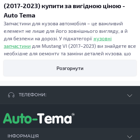
(2017-2023) купити за вигідною ціною -
Auto Tema
Запчастини для кузова автомобіля – це важливий
елемент не лише для його зовнішнього вигляду, а й
для безпеки на дорозі. У підкатегорії
кузовні
запчастини
для Mustang VI (2017–2023) ви знайдете все
необхідне для ремонту та заміни деталей кузова, що
підходять не лише для аварійних ситуацій, але й для
Розгорнути
підвищення довговічності автомобіля.
Види кузовних запчастин
Елементи кузова, які можна знайти у нашій категорії,
включають пороги, бампери, підсилювачі та інші
ТЕЛЕФОНИ:
деталі. Ці елементи відіграють важливу роль у
загальному дизайні та функціоналі автомобіля.
+38 063 881 09 93
Наприклад, пороги є невід’ємною частиною, що
+38 096 250 84 38
забезпечує стабільність структури, а підсилювачі –
+38 099 657 61 50
істотно підвищують безпеку під час ДТП.
- СТО
+38 063 253 75 18
ІНФОРМАЦІЯ