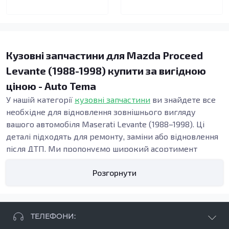
Кузовні запчастини для Mazda Proceed
Levante (1988-1998) купити за вигідною
ціною - Auto Tema
У нашій категорії
кузовні запчастини
ви знайдете все
необхідне для відновлення зовнішнього вигляду
вашого автомобіля Maserati Levante (1988–1998). Ці
деталі підходять для ремонту, заміни або відновлення
після ДТП. Ми пропонуємо широкий асортимент
запчастин, серед яких ви можете знайти пороги,
Розгорнути
бампери, підсилювачі та інші кузовні елементи, які
допоможуть зберегти ваш автомобіль у відмінному
стані.
Види кузовних запчастин
ТЕЛЕФОНИ:
Кузовні елементи, такі як пороги та підсилювачі,