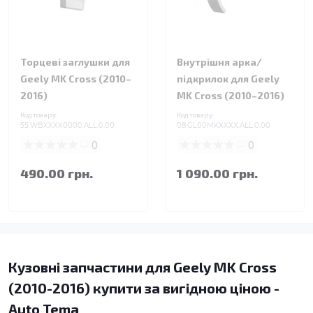
Торцеві заглушки для
Внутрішня арка/
Geely MK Cross (2010–
підкрилок для Geely
2016)
MK Cross (2010–2016)
Код товару:
Код товару:
55.WBXXXX0000.ALL.0.00
08.GL00MKXXXX.ALL.0.00
0
0
490.00 грн.
1 090.00 грн.
Кузовні запчастини для Geely MK Cross
(2010-2016) купити за вигідною ціною -
Auto Tema