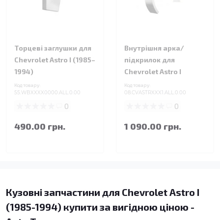
Торцеві заглушки для
Внутрішня арка/
Chevrolet Astro I (1985–
підкрилок для
1994)
Chevrolet Astro I
Код товару:
Код товару:
55.WBXXXX0000.ALL.0.00
08.CVASTRXXX1.ALL.0.00
0
0
490.00 грн.
1 090.00 грн.
Кузовні запчастини для Chevrolet Astro I
(1985-1994) купити за вигідною ціною -