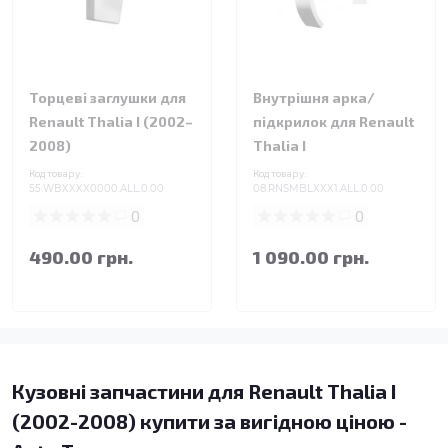
Торцеві заглушки для
Внутрішня арка/
Renault Thalia I (2002–
підкрилок для Renault
2008)
Thalia I
Код товару:
Код товару:
55.WBXXXX0000.ALL.0.00
08.RNSMBLXXX1.ALL.0.00
0
0
490.00 грн.
1 090.00 грн.
Кузовні запчастини для Renault Thalia I
(2002-2008) купити за вигідною ціною -