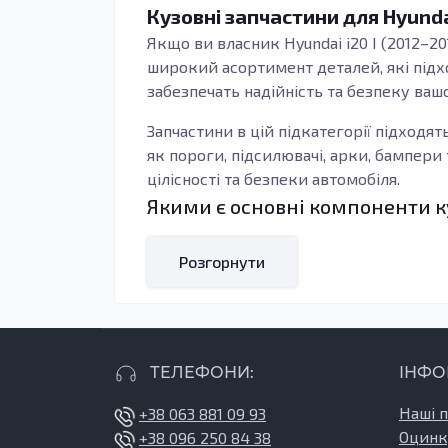
Кузовні запчастини для Hyundai
Якщо ви власник Hyundai i20 I (2012–20
широкий асортимент деталей, які підхо
забезпечать надійність та безпеку вашо
Запчастини в цій підкатегорії підходят
як пороги, підсилювачі, арки, бампер
цілісності та безпеки автомобіля.
Якими є основні компоненти к
Кузовні деталі, такі як пороги, є важ
підтримувати всю конструкцію, а тако
Розгорнути
якщо ви зіткнулися з корозією або ме
Підсилювачі порогів, з іншого боку, є
при ДТП, зменшуючи ризик серйозних п
захист від корозії, довговічність у експ
ТЕЛЕФОНИ:
ІНФО
Переваги якісних кузовних де
Наші 
+38 063 881 09 93
Купуючи
кузовні запчастини
, ви отрим
Оцинк
+38 096 250 84 38
матеріалів, таких як оцинкована сталь,