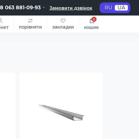
8 063 881-09-93
Замовити дзвінок
RU
UA
0
порівняти
закладки
інет
кошик