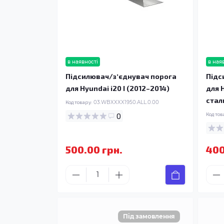
в наявності
в ная
Підсилювач/зʼєднувач порога
Підс
для Hyundai i20 I (2012–2014)
для H
стал
Код товару:
03.WBXXXX1950.ALL.0.00
0
Код тов
500.00 грн.
400