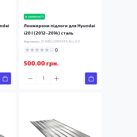
в наявності
ndai
Лонжерони підлоги для Hyundai
i20 I (2012–2014) сталь
Код товару:
21.WBLGRNXXXX.ALL.0.0
0
500.00 грн.