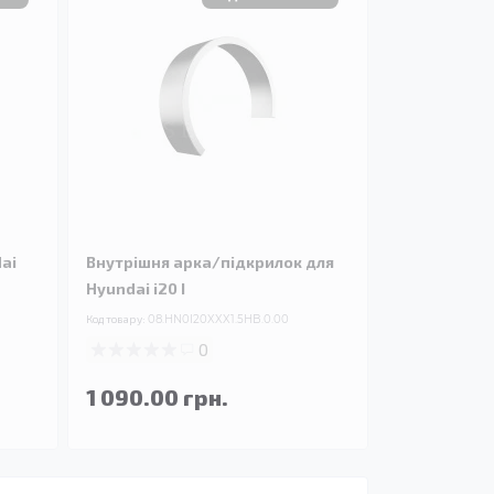
ai
Внутрішня арка/підкрилок для
Hyundai i20 I
Код товару:
08.HN0I20XXX1.5HB.0.00
0
1 090.00 грн.