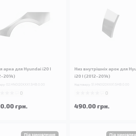
я арка для Hyundai i20 I
Низ внутрішніх арок для Hy
2–2014)
i20 I (2012–2014)
ару:
02.HN0I20XXX1.5HB.0.00
Код товару:
51.HN0I20XXX1.5HB.0.00
0
0
90.00 грн.
490.00 грн.