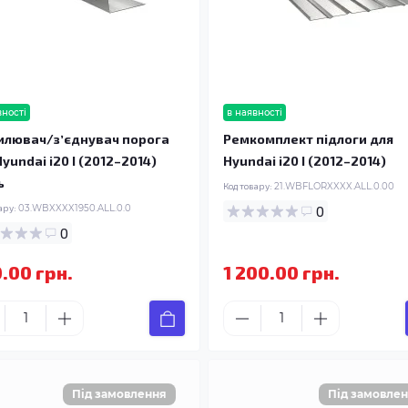
вності
в наявності
илювач/зʼєднувач порога
Ремкомплект підлоги для
yundai i20 I (2012–2014)
Hyundai i20 I (2012–2014)
ь
Код товару:
21.WBFLORXXXX.ALL.0.00
ару:
03.WBXXXX1950.ALL.0.0
0
0
.00 грн.
1 200.00 грн.