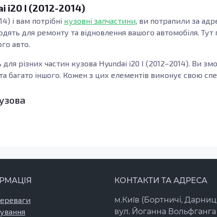
 i20 I (2012-2014)
14) і вам потрібні
кузовні запчастини
, ви потрапили за адр
дять для ремонту та відновлення вашого автомобіля. Тут 
го авто.
ь для різних частин кузова Hyundai i20 I (2012–2014). Ви 
и та багато іншого. Кожен з цих елементів виконує свою 
узова
ливими елементами, які забезпечують міцність і структурну
ж виконують роль захисту від ударів і пошкоджень.
Ремо
ханічними пошкодженнями, адже це може суттєво вплинути
 важливими для посилення конструкції та підвищення її ст
ошкоджень. Виготовлені з оцинкованої сталі, ці деталі з
луатації.
РМАЦІЯ
КОНТАКТИ ТА АДРЕСА
талей
переваги
м.Київ (Бортничі, Дарниц
уєте гарантію високої якості та надійності. Важливо обират
ування
вул. Йоганна Вольфганга 
 адже це надає їм стійкості до корозії і зносу. Таким чино