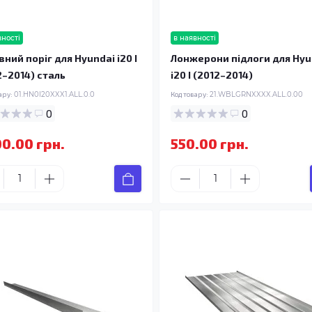
вності
в наявності
вний поріг для Hyundai i20 I
Лонжерони підлоги для Hyu
2–2014) сталь
i20 I (2012–2014)
ару:
01.HN0I20XXX1.ALL.0.0
Код товару:
21.WBLGRNXXXX.ALL.0.00
0
0
00.00 грн.
550.00 грн.