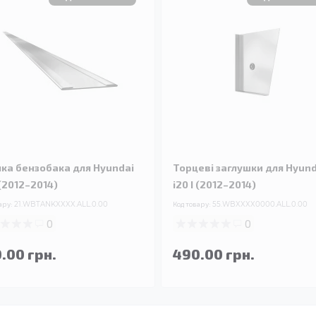
чка бензобака для Hyundai
Торцеві заглушки для Hyund
 (2012–2014)
i20 I (2012–2014)
ару:
21.WBTANKXXXX.ALL.0.00
Код товару:
55.WBXXXX0000.ALL.0.00
0
0
.00 грн.
490.00 грн.