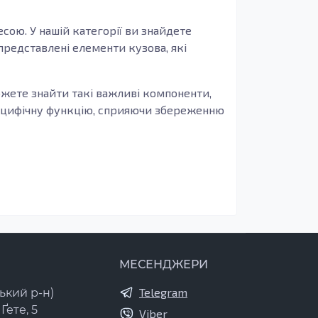
есою. У нашій категорії ви знайдете
представлені елементи кузова, які
зможете знайти такі важливі компоненти,
специфічну функцію, сприяючи збереженню
 цілісність автомобіля. Вони допомагають
нт порогів
або їх заміна є необхідною,
 на безпеку водія та пасажирів.
ійкості. Вони сприяють поглинанню ударів
абезпечують високу зносостійкість,
МЕСЕНДЖЕРИ
Telegram
ький р-н)
и деталі, які виготовлені з якісних
Ґете, 5
Viber
м, ваш автомобіль буде довговічнішим, а