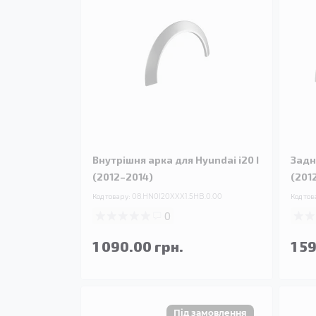
Внутрішня арка для Hyundai i20 I
Задн
(2012–2014)
(201
Код товару:
08.HN0I20XXX1.5HB.0.00
Код тов
0
1 090.00 грн.
1 5