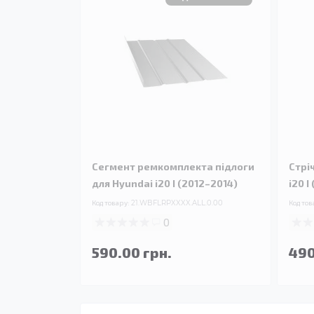
Сегмент ремкомплекта підлоги
Стрі
для Hyundai i20 I (2012–2014)
i20 I
Код товару:
21.WBFLRPXXXX.ALL.0.00
Код тов
0
590.00 грн.
490