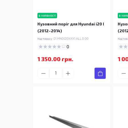
в наявності
в ная
Кузовний поріг для Hyundai i20 I
Кузо
(2012–2014)
(201
Код товару:
01.HN0I20XXX1.ALL.0.00
Код тов
0
1 350.00 грн.
1 0