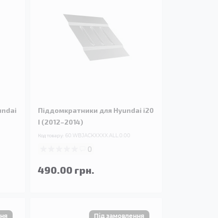
undai
Піддомкратники для Hyundai i20
I (2012–2014)
Код товару:
60.WBJACKXXXX.ALL.0.00
0
490.00 грн.