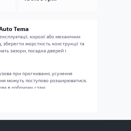
 Auto Tema
експлуатації, корозії або механічних
, зберегти жорсткість конструкції та
жать зазори, посадка дверей і
узова при прогниванні, усунення
ення можуть поступово розширюватися,
а в робочому стані.
иво, щоб деталь повторювала заводські
бливо актуально для зон, що сприймають
печують довговічність, захист від корозії