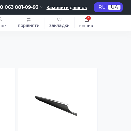
8 063 881-09-93
Замовити дзвінок
RU
UA
0
порівняти
закладки
інет
кошик