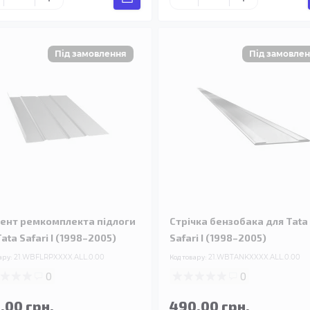
ент ремкомплекта підлоги
Стрічка бензобака для Tata
ata Safari I (1998–2005)
Safari I (1998–2005)
ару:
21.WBFLRPXXXX.ALL.0.00
Код товару:
21.WBTANKXXXX.ALL.0.00
0
0
.00 грн.
490.00 грн.