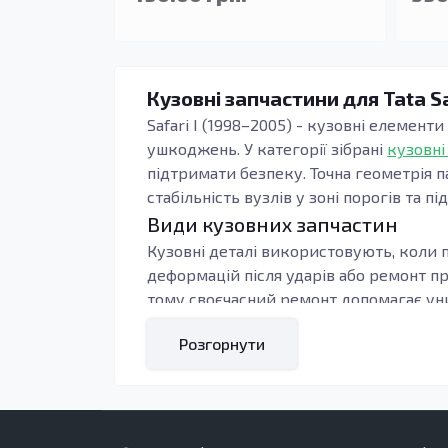
Кузовні запчастини для Tata Sa
Safari I (1998–2005) - кузовні елемент
ушкоджень. У категорії зібрані
кузовні
підтримати безпеку. Точна геометрія п
стабільність вузлів у зоні порогів та пі
Види кузовних запчастин
Кузовні деталі використовують, коли п
деформацій після ударів або ремонт п
тому своєчасний ремонт допомагає уни
Під час підбору орієнтуються на тип к
Розгорнути
контури, тоді зменшується обсяг підг
навантаження: пороги, підсилювачі та 
Кому підходять ці запчастини
У ремонті добре себе показують вироби 