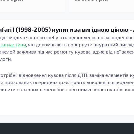
fari I (1998-2005) купити за вигідною ціною -
и цієї моделі часто потребують відновлення після щоденної 
 запчастини
, які допомагають повернути акуратний вигляд
анелей важлива під час ремонту кузова, адже від неї зале
длоги.
отрібні: відновлення кузова після ДТП, заміна елементів к
ри прихованих осередках іржі. Навіть локальні пошкодж
кнути складних переробок і підтримує конструкцію кузов
узова, модифікацію та місце встановлення елемента. Важл
онки, а зварні шви та стики формуються коректно. Це осо
елементи підлоги.
з оцинкованої сталі або холоднокатаної сталі: вони забез