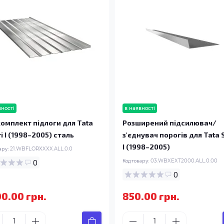
вності
в наявності
омплект підлоги для Tata
Розширений підсилювач/
i I (1998–2005) сталь
з'єднувач порогів для Tata S
I (1998–2005)
ару:
21.WBFLORXXXX.ALL.0.0
0
Код товару:
03.WBXEXT2000.ALL.0.00
0
00.00 грн.
850.00 грн.