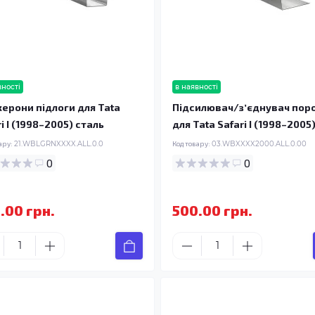
вності
в наявності
ерони підлоги для Tata
Підсилювач/зʼєднувач пор
i I (1998–2005) сталь
для Tata Safari I (1998–2005
ару:
21.WBLGRNXXXX.ALL.0.0
Код товару:
03.WBXXXX2000.ALL.0.00
0
0
.00 грн.
500.00 грн.