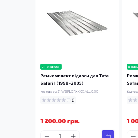
в наявності
в ная
Ремкомплект підлоги для Tata
Ремк
Safari I (1998–2005)
Safar
Код товару:
21.WBFLORXXXX.ALL.0.00
Код тов
0
1 200.00 грн.
1 0