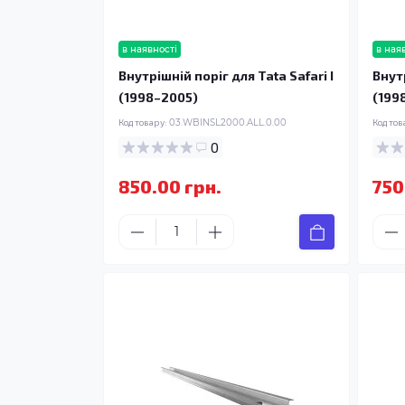
в наявності
в ная
Внутрішній поріг для Tata Safari I
Внутр
(1998–2005)
(199
Код товару:
03.WBINSL2000.ALL.0.00
Код тов
0
850.00 грн.
750