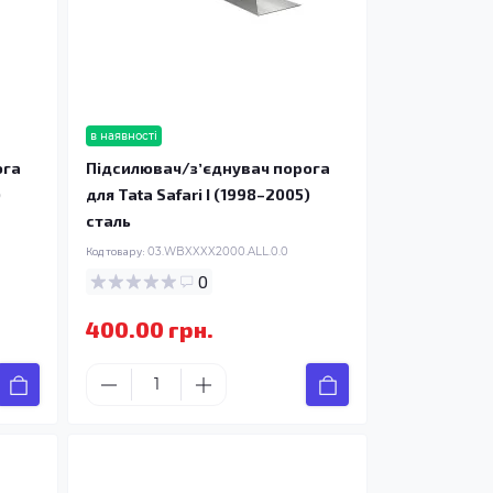
в наявності
ога
Підсилювач/зʼєднувач порога
)
для Tata Safari I (1998–2005)
сталь
Код товару:
03.WBXXXX2000.ALL.0.0
0
400.00 грн.