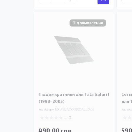
Піддомкратники для Tata Safari I
Сегм
(1998–2005)
для T
Код товару:
60.WBJACKXXXX.ALL.0.00
Код тов
0
490.00 грн.
590