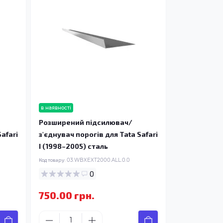
в наявності
Розширений підсилювач/
afari
з'єднувач порогів для Tata Safari
I (1998–2005) сталь
Код товару:
03.WBXEXT2000.ALL.0.0
0
750.00 грн.