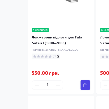
в наявності
в ная
Лонжерони підлоги для Tata
Лонж
Safari I (1998–2005)
Safar
Код товару:
21.WBLGRNXXXX.ALL.0.00
Код тов
0
550.00 грн.
500