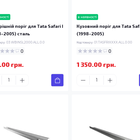
вності
в наявності
ішній поріг для Tata Safari I
Кузовний поріг для Tata Safa
8–2005) сталь
(1998–2005)
ару:
03.WBINSL2000.ALL.0.0
Код товару:
01.TASFRIXXXX.ALL.0.00
0
0
.00 грн.
1 350.00 грн.