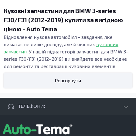
Кузовні запчастини для BMW 3-series
F30/F31 (2012-2019) купити за вигідною
ціною - Auto Tema
Відновлення кузова автомобіля - завдання, яке
вимагає не лише досвіду, але й якісних
кузовних
запчастин
. У нашій підкатегорії запчастин для BMW 3–
series F30/F31 (2012–2019) ви знайдете все необхідне
для ремонту та реставрації кузовних елементів
вашого автомобіля. Ми пропонуємо широкий
Розгорнути
асортимент, що включає пороги, підсилювачі, бампери
та багато інших деталей, які забезпечать надійність та
безпеку вашого автомобіля.
Види кузовних запчастин
ТЕЛЕФОНИ:
Кузовні деталі є ключовими елементами, що
забезпечують структуру та безпеку автомобіля. Вони
+38 063 881 09 93
не лише формують зовнішній вигляд, а й виконують
+38 096 250 84 38
важливі функції, такі як захист від ударів та корозії.
+38 099 657 61 50