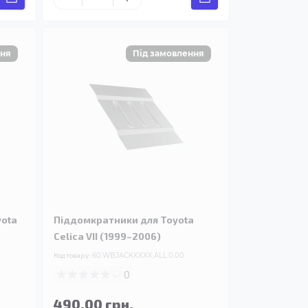
yota
Піддомкратники для Toyota
Celica VII (1999–2006)
Код товару:
60.WBJACKXXXX.ALL.0.00
0
490.00 грн.