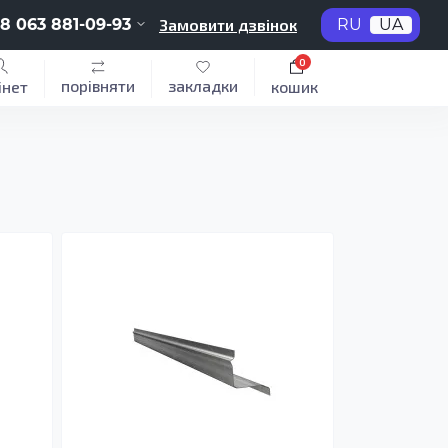
8 063 881-09-93
Замовити дзвінок
RU
UA
0
порівняти
закладки
інет
кошик