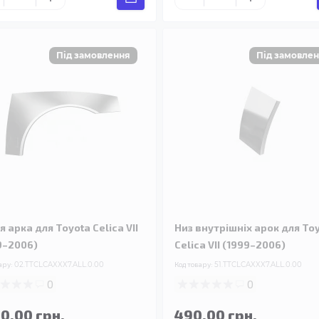
 арка для Toyota Celica VII
Низ внутрішніх арок для To
9–2006)
Celica VII (1999–2006)
ару:
02.TTCLCAXXX7.ALL.0.00
Код товару:
51.TTCLCAXXX7.ALL.0.00
0
0
90.00 грн.
490.00 грн.