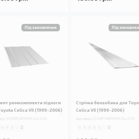
ент ремкомплекта підлоги
Стрічка бензобака для Toyo
oyota Celica VII (1999–2006)
Celica VII (1999–2006)
ару:
21.WBFLRPXXXX.ALL.0.00
Код товару:
21.WBTANKXXXX.ALL.0.00
0
0