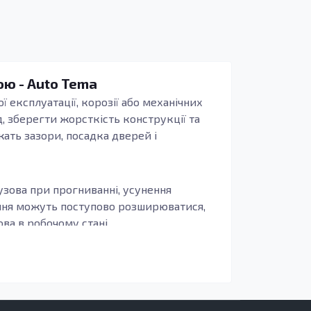
ною - Auto Tema
ї експлуатації, корозії або механічних
, зберегти жорсткість конструкції та
жать зазори, посадка дверей і
узова при прогниванні, усунення
ення можуть поступово розширюватися,
а в робочому стані.
иво, щоб деталь повторювала заводські
бливо актуально для зон, що сприймають