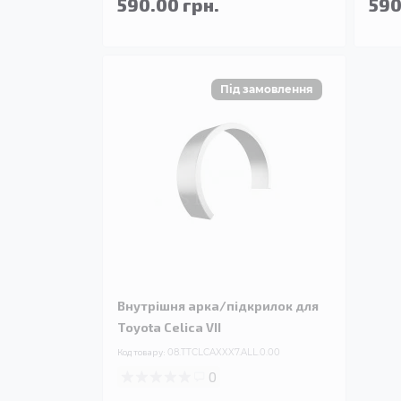
590.00 грн.
590
Внутрішня арка/підкрилок для
Toyota Celica VII
Код товару:
08.TTCLCAXXX7.ALL.0.00
0