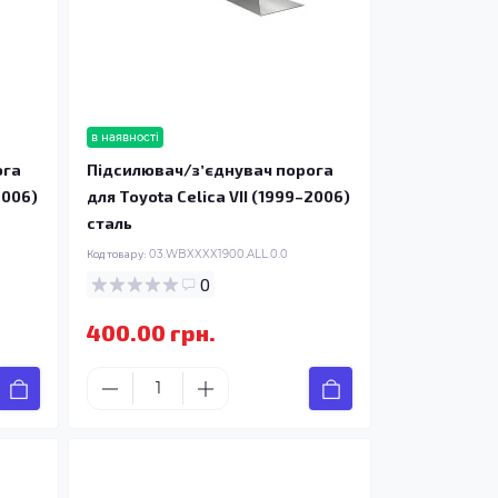
в наявності
ога
Підсилювач/зʼєднувач порога
2006)
для Toyota Celica VII (1999–2006)
сталь
Код товару:
03.WBXXXX1900.ALL.0.0
0
400.00 грн.