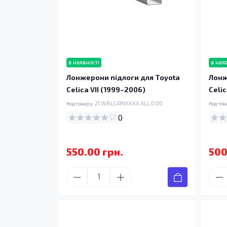
в наявності
в ная
Лонжерони підлоги для Toyota
Лонж
Celica VII (1999–2006)
Celic
Код товару:
21.WBLGRNXXXX.ALL.0.00
Код тов
0
550.00 грн.
500