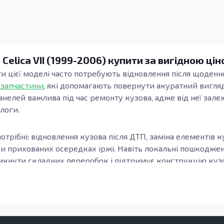
Celica VII (1999-2006) купити за вигідною ці
нти цієї моделі часто потребують відновлення після щоденно
 запчастини
, які допомагають повернути акуратний вигляд
анелей важлива під час ремонту кузова, адже від неї зале
длоги.
отрібні: відновлення кузова після ДТП, заміна елементів к
ри прихованих осередках іржі. Навіть локальні пошкодж
кнути складних переробок і підтримує конструкцію кузов
узова, модифікацію та місце встановлення елемента. Важл
онки, а зварні шви та стики формуються коректно. Це осо
елементи підлоги.