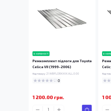
в наявності
в ная
Ремкомплект підлоги для Toyota
Ремк
Celica VII (1999–2006)
Celic
Код товару:
21.WBFLORXXXX.ALL.0.00
Код тов
0
1 200.00 грн.
1 0