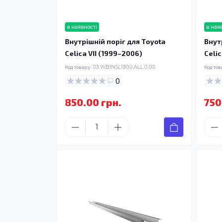
в наявності
в ная
Внутрішній поріг для Toyota
Внут
Celica VII (1999–2006)
Celic
Код товару:
03.WBINSL1900.ALL.0.00
Код тов
0
850.00 грн.
750