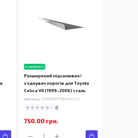
в наявності
Розширений підсилювач/
ta
з'єднувач порогів для Toyota
Celica VII (1999–2006) сталь
Код товару:
03.WBXEXT1900.ALL.0.0
0
750.00 грн.