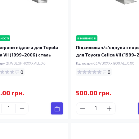
вності
в наявності
ерони підлоги для Toyota
Підсилювач/зʼєднувач пор
a VII (1999–2006) сталь
для Toyota Celica VII (1999–
ару:
21.WBLGRNXXXX.ALL.0.0
Код товару:
03.WBXXXX1900.ALL.0.00
0
0
.00 грн.
500.00 грн.