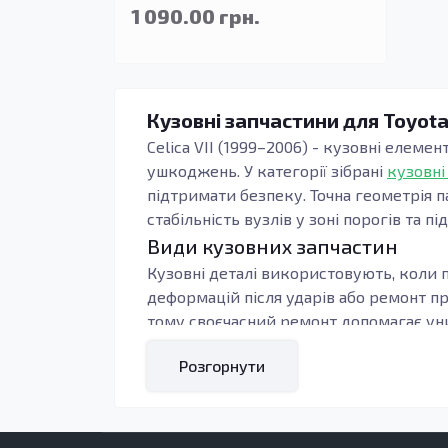
1 090.00 грн.
Кузовні запчастини для Toyota 
Celica VII (1999–2006) - кузовні елеме
ушкоджень. У категорії зібрані
кузовні
підтримати безпеку. Точна геометрія п
стабільність вузлів у зоні порогів та пі
Види кузовних запчастин
Кузовні деталі використовують, коли п
деформацій після ударів або ремонт п
тому своєчасний ремонт допомагає уни
Під час підбору орієнтуються на тип к
Розгорнути
контури, тоді зменшується обсяг підг
навантаження: пороги, підсилювачі та 
Кому підходять ці запчастини