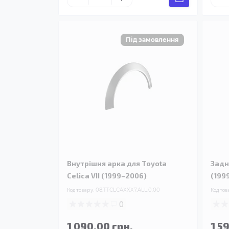
Внутрішня арка для Toyota
Задня
Celica VII (1999–2006)
(199
Код товару:
08.TTCLCAXXX7.ALL.0.00
Код тов
0
1 090.00 грн.
1 5