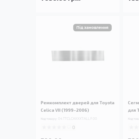
Ремкомплект дверей для Toyota
Сегм
Celica VII (1999–2006)
для T
Код товару:
04.TTCLCAXXX7.ALL.F.00
Код тов
0