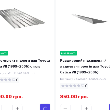
вності
в наявності
омплект підлоги для Toyota
Розширений підсилювач/
a VII (1999–2006) сталь
з'єднувач порогів для Toyo
Celica VII (1999–2006)
ару:
21.WBFLORXXXX.ALL.0.0
0
Код товару:
03.WBXEXT1900.ALL.0.00
0
00.00 грн.
850.00 грн.