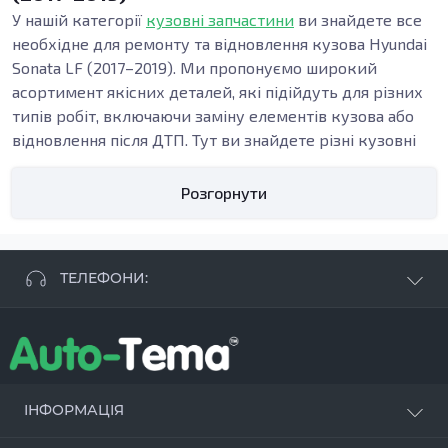
У нашій категорії
кузовні запчастини
ви знайдете все
необхідне для ремонту та відновлення кузова Hyundai
Sonata LF (2017–2019). Ми пропонуємо широкий
асортимент якісних деталей, які підійдуть для різних
типів робіт, включаючи заміну елементів кузова або
відновлення після ДТП. Тут ви знайдете різні кузовні
деталі, які допоможуть повернути ваш автомобіль до
ідеального стану.
Розгорнути
Особливості кузовних деталей
Кузовні деталі, такі як пороги, підсилювачі, бампери та
арки, виконують важливу функцію в забезпеченні
ТЕЛЕФОНИ:
міцності та безпеки вашого автомобіля. Пороги,
наприклад, є важливою частиною кузова, що
+38 063 881 09 93
піддається навантаженням під час входу та виходу з
+38 096 250 84 38
машини. Підсилювачі порогів допомагають
+38 099 657 61 50
забезпечити додаткову міцність у разі зіткнення, а
- СТО
+38 063 253 75 18
бампери грають ключову роль у поглинанні ударів та
ІНФОРМАЦІЯ
захисті кузова.