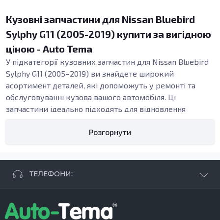
Кузовні запчастини для Nissan Bluebird
Sylphy G11 (2005-2019) купити за вигідною
ціною - Auto Tema
У підкатегорії кузовних запчастин для Nissan Bluebird
Sylphy G11 (2005–2019) ви знайдете широкий
асортимент деталей, які допоможуть у ремонті та
обслуговуванні кузова вашого автомобіля. Ці
запчастини ідеально підходять для відновлення
автомобіля після ДТП, заміни корозійних елементів
Розгорнути
або ж просто для покращення зовнішнього вигляду
вашого Bluebird. Вам доступні різноманітні кузовні
деталі, які забезпечать довговічність і надійність
вашого автомобіля.
ТЕЛЕФОНИ:
Види кузовних запчастин
Кузовні запчастини включають в себе елементи, такі
+38 063 881 09 93
як пороги, підсилювачі, арки та бампери. Кожен з цих
+38 096 250 84 38
елементів відіграє важливу роль у формуванні
+38 099 657 61 50