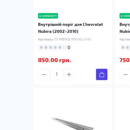
в наявності
в ная
Внутрішній поріг для Chevrolet
Внут
Nubira (2002–2010)
Nubi
Код товару:
03.WBINSL1900.ALL.0.00
Код тов
0
850.00 грн.
750