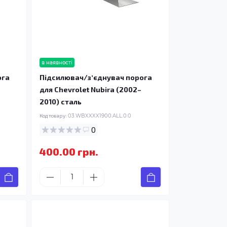
в наявності
ога
Підсилювач/зʼєднувач порога
для Chevrolet Nubira (2002–
2010) сталь
Код товару:
03.WBXXXX1900.ALL.0.0
0
400.00 грн.