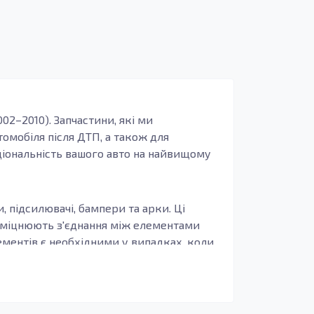
02–2010). Запчастини, які ми
омобіля після ДТП, а також для
ціональність вашого авто на найвищому
, підсилювачі, бампери та арки. Ці
 зміцнюють з'єднання між елементами
ементів є необхідними у випадках, коли
априклад, деталі з оцинкованої сталі
еальним вибором для агресивних умов