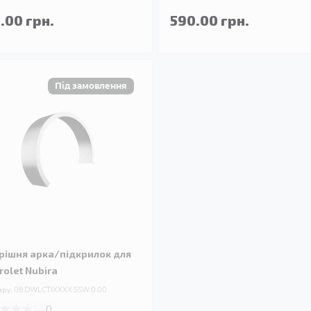
.00 грн.
590.00 грн.
рішня арка/підкрилок для
rolet Nubira
ару:
08.DWLCTIXXXX.5SW.0.00
0