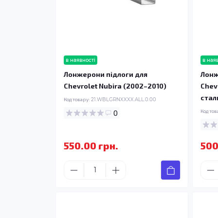
в наявності
в ная
Лонжерони підлоги для
Лонж
Chevrolet Nubira (2002–2010)
Chev
стал
Код товару:
21.WBLGRNXXXX.ALL.0.00
0
Код тов
550.00 грн.
500