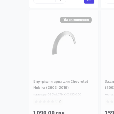
Внутрішня арка для Chevrolet
Задн
Nubira (2002–2010)
(200
Код товару:
08.DWLCTIXXXX.4SD.0.00
Код тов
0
1 090.00 грн.
1 5