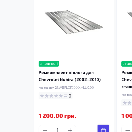
в наявності
в ная
Ремкомплект підлоги для
Ремк
Chevrolet Nubira (2002–2010)
Chev
стал
Код товару:
21.WBFLORXXXX.ALL.0.00
0
Код тов
1 200.00 грн.
1 0