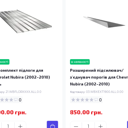
вності
в наявності
омплект підлоги для
Розширений підсилювач/
rolet Nubira (2002–2010)
з'єднувач порогів для Chevr
ь
Nubira (2002–2010)
ару:
21.WBFLORXXXX.ALL.0.0
Код товару:
03.WBXEXT1900.ALL.0.00
0
0
00.00 грн.
850.00 грн.