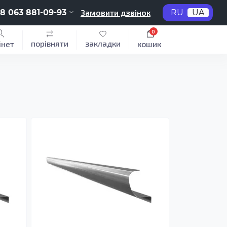
8 063 881-09-93
Замовити дзвінок
RU
UA
0
порівняти
закладки
інет
кошик