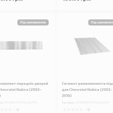
омплект передніх дверей
Сегмент ремкомплекта під
Chevrolet Nubira (2002–
для Chevrolet Nubira (2002–
)
2010)
ару:
04.DWLCTIXXXX.ALL.F.00
Код товару:
21.WBFLRPXXXX.ALL.0.00
0
0