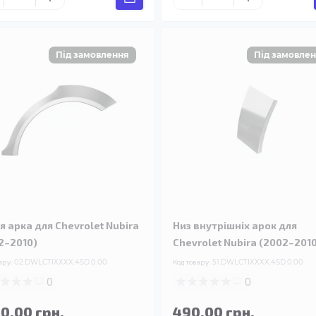
я арка для Chevrolet Nubira
Низ внутрішніх арок для
2–2010)
Chevrolet Nubira (2002–201
ару:
02.DWLCTIXXXX.4SD.0.00
Код товару:
51.DWLCTIXXXX.4SD.0.00
0
0
90.00 грн.
490.00 грн.