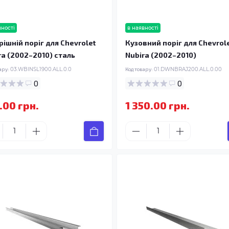
вності
в наявності
рішній поріг для Chevrolet
Кузовний поріг для Chevrol
ra (2002–2010) сталь
Nubira (2002–2010)
ару:
03.WBINSL1900.ALL.0.0
Код товару:
01.DWNBRAJ200.ALL.0.00
0
0
.00 грн.
1 350.00 грн.