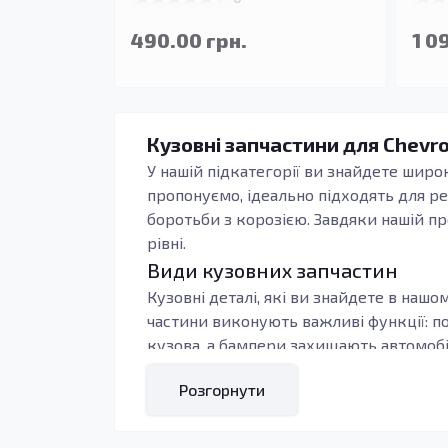
490.00 грн.
1 0
Кузовні запчастини для Chevro
У нашій підкатегорії ви знайдете шир
пропонуємо, ідеально підходять для ре
боротьби з корозією. Завдяки нашій п
рівні.
Види кузовних запчастин
Кузовні деталі, які ви знайдете в нашо
частини виконують важливі функції: п
кузова, а бампери захищають автомобі
зовнішній вигляд авто постраждав вна
Розгорнути
Переваги якісних кузовних де
Використання якісних кузовних запчаст
відрізняються високою довговічністю, 