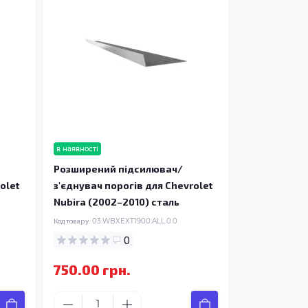
в наявності
Розширений підсилювач/
olet
з'єднувач порогів для Chevrolet
Nubira (2002–2010) сталь
Код товару:
03.WBXEXT1900.ALL.0.0
0
750.00 грн.