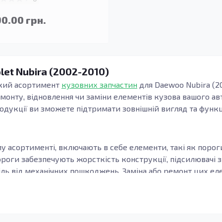
90.00 грн.
let Nubira (2002-2010)
окий асортимент
кузовних запчастин
для Daewoo Nubira (20
монту, відновлення чи заміни елементів кузова вашого авт
родукції ви зможете підтримати зовнішній вигляд та функ
му асортименті, включають в себе елементи, такі як пороги
ороги забезпечують жорсткість конструкції, підсилювачі
ль від механічних пошкоджень. Заміна або ремонт цих ел
слідок аварій або впливу атмосферних умов.
талей
ин забезпечує надійність та безпеку вашого автомобіля. Н
захистом від корозії та зносостійкістю, що робить їх ід