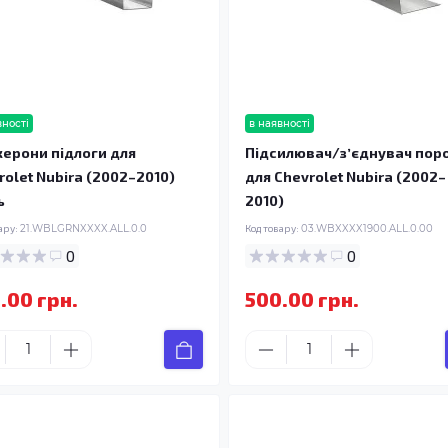
вності
в наявності
ерони підлоги для
Підсилювач/зʼєднувач пор
rolet Nubira (2002–2010)
для Chevrolet Nubira (2002–
ь
2010)
ару:
21.WBLGRNXXXX.ALL.0.0
Код товару:
03.WBXXXX1900.ALL.0.00
0
0
.00 грн.
500.00 грн.