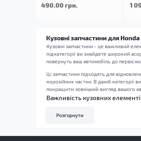
490.00 грн.
1 0
Кузовні запчастини для Honda
Кузовні запчастини - це важливий елем
підкатегорії ви знайдете широкий асо
повернуть ваш автомобіль до первісно
Ці запчастини підходять для відновлен
корозійних частин. В даній категорії в
покращити зовнішній вигляд вашого авт
Важливість кузовних елементі
Кузовні деталі, такі як пороги, викону
конструкції, які піддаються найбільшо
Розгорнути
дозволяє уникнути подальших ушкодже
Також, підсилювачі порогів сприяють