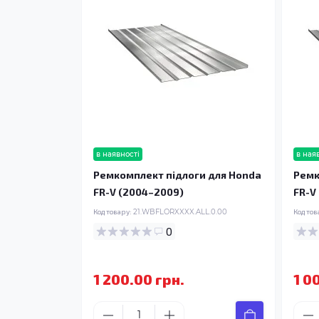
в наявності
в ная
Ремкомплект підлоги для Honda
Ремк
FR-V (2004–2009)
FR-V
Код товару:
21.WBFLORXXXX.ALL.0.00
Код тов
0
1 200.00 грн.
1 0