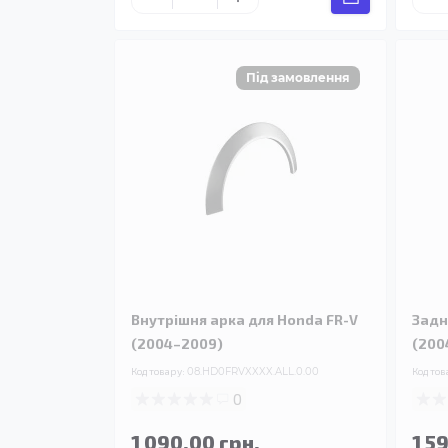
Внутрішня арка для Honda FR-V
Задн
(2004–2009)
(200
Код товару:
08.HD0FRVXXXX.ALL.0.00
Код тов
0
1 090.00 грн.
1 5