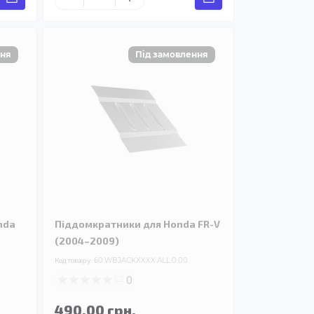
nda
Піддомкратники для Honda FR-V
(2004–2009)
Код товару:
60.WBJACKXXXX.ALL.0.00
0
490.00 грн.