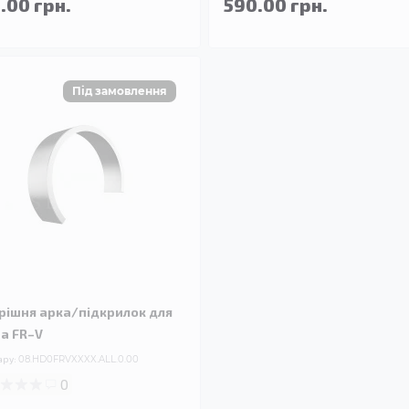
.00 грн.
590.00 грн.
рішня арка/підкрилок для
a FR–V
ару:
08.HD0FRVXXXX.ALL.0.00
0