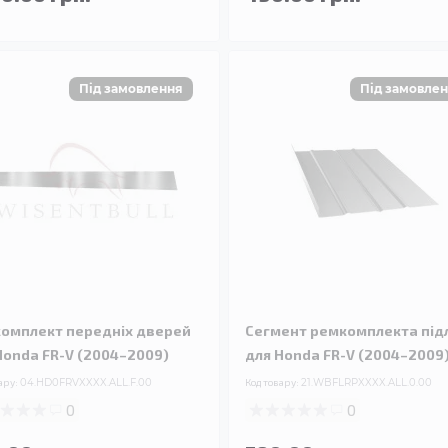
омплект передніх дверей
Сегмент ремкомплекта під
Honda FR-V (2004–2009)
для Honda FR-V (2004–2009
ару:
04.HD0FRVXXXX.ALL.F.00
Код товару:
21.WBFLRPXXXX.ALL.0.00
0
0