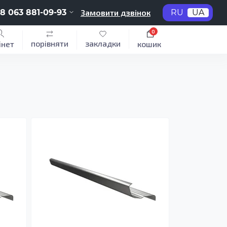
8 063 881-09-93
Замовити дзвінок
RU
UA
0
порівняти
закладки
інет
кошик