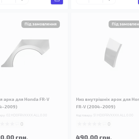
я арка для Honda FR-V
Низ внутрішніх арок для Ho
4–2009)
FR-V (2004–2009)
ару:
02.HD0FRVXXXX.ALL.0.00
Код товару:
51.HD0FRVXXXX.ALL.0.00
0
0
90.00 грн.
490.00 грн.