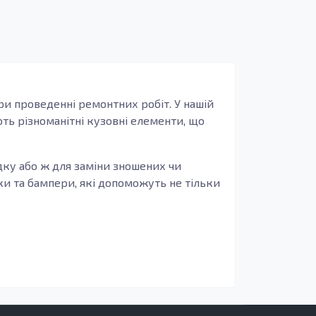
ри проведенні ремонтних робіт. У нашій
ть різноманітні кузовні елементи, що
дку або ж для заміни зношених чи
рки та бампери, які допоможуть не тільки
 автомобіля. Вони являють собою частини
но важливою. Заміна зношених порогів
меншити ризик отримання ушкоджень під