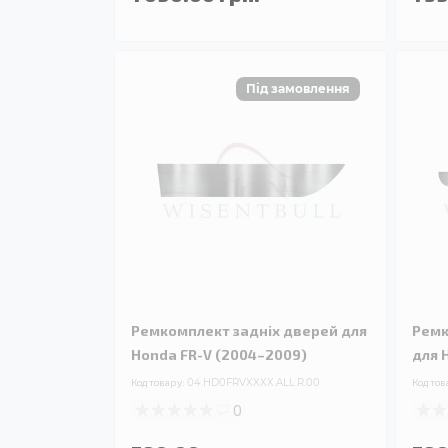
Ремкомплект задніх дверей для
Ремк
Honda FR-V (2004–2009)
для 
Код товару:
04.HD0FRVXXXX.ALL.R.00
Код тов
0