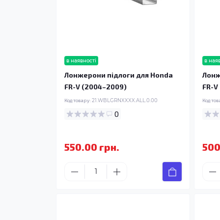
в наявності
в ная
Лонжерони підлоги для Honda
Лонж
FR-V (2004–2009)
FR-V
Код товару:
21.WBLGRNXXXX.ALL.0.00
Код тов
0
550.00 грн.
500