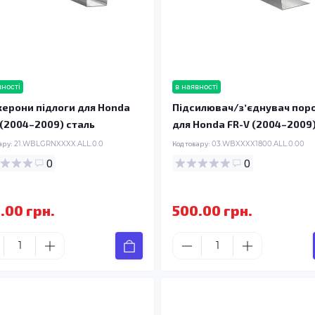
вності
в наявності
ерони підлоги для Honda
Підсилювач/зʼєднувач пор
 (2004–2009) сталь
для Honda FR-V (2004–2009
ару:
21.WBLGRNXXXX.ALL.0.0
Код товару:
03.WBXXXX1800.ALL.0.00
0
0
.00 грн.
500.00 грн.