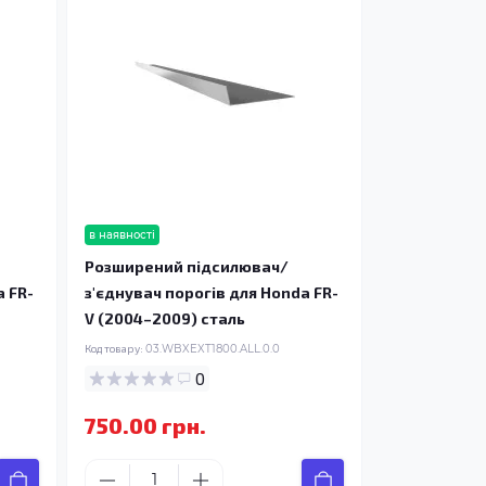
в наявності
Розширений підсилювач/
a FR-
з'єднувач порогів для Honda FR-
V (2004–2009) сталь
Код товару:
03.WBXEXT1800.ALL.0.0
0
750.00 грн.