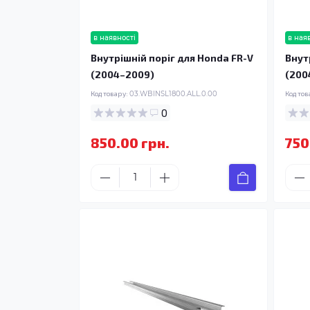
в наявності
в ная
Внутрішній поріг для Honda FR-V
Внут
(2004–2009)
(200
Код товару:
03.WBINSL1800.ALL.0.00
Код тов
0
850.00 грн.
750