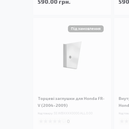
590.00 грн.
590
Торцеві заглушки для Honda FR-
Внут
V (2004–2009)
Hond
Код товару:
55.WBXXXX0000.ALL.0.00
Код тов
0