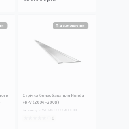
логи
Стрічка бензобака для Honda
)
FR-V (2004–2009)
Код товару:
21.WBTANKXXXX.ALL.0.00
0