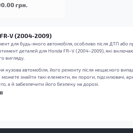
90.00 грн.
 FR-V (2004-2009)
ент для будь-якого автомобіля, особливо після ДТП або п
ртимент деталей для Honda FR–V (2004–2009), які включаю
го вигляду.
ня кузова автомобіля, його ремонту після нещасного випа
и можете знайти такі елементи, як пороги, підсилювачі, а
о, а й забезпечити його безпеку на дорозі.
в
ють важливу роль у забезпеченні міцності та стабільності
му навантаженню під час руху, тому їх якість є надзвичай
нь кузова та покращити його загальну міцність.
 підвищенню жорсткості кузова, що в свою чергу може з