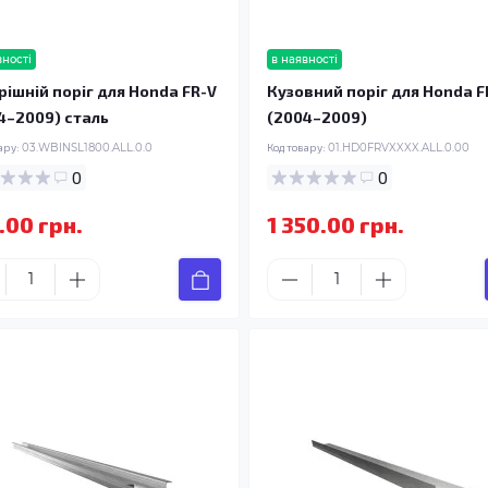
вності
в наявності
рішній поріг для Honda FR-V
Кузовний поріг для Honda F
4–2009) сталь
(2004–2009)
ару:
03.WBINSL1800.ALL.0.0
Код товару:
01.HD0FRVXXXX.ALL.0.00
0
0
.00 грн.
1 350.00 грн.