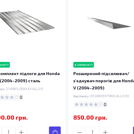
вності
в наявності
омплект підлоги для Honda
Розширений підсилювач/
 (2004–2009) сталь
з'єднувач порогів для Hond
V (2004–2009)
ару:
21.WBFLORXXXX.ALL.0.0
0
Код товару:
03.WBXEXT1800.ALL.0.00
0
00.00 грн.
850.00 грн.