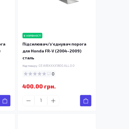
в наявності
ога
Підсилювач/зʼєднувач порога
)
для Honda FR-V (2004–2009)
сталь
Код товару:
03.WBXXXX1800.ALL.0.0
0
400.00 грн.