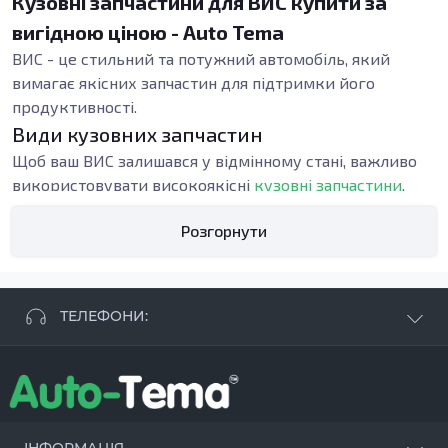
Кузовні запчастини для ВИС купити за
вигідною ціною - Auto Tema
ВИС - це стильний та потужний автомобіль, який
вимагає якісних запчастин для підтримки його
продуктивності.
Види кузовних запчастин
Щоб ваш ВИС залишався у відмінному стані, важливо
використовувати високоякісні
кузовні запчастини
,
представлені в магазині Auto Tema.
Розгорнути
Однією з важливих деталей є
внутрішні пороги
.
Вони слугують для підтримки та стабільності кузова,
захищаючи автомобіль від корозії та механічних
ТЕЛЕФОНИ:
пошкоджень.
+38 063 881 09 93
Рекомендується замінювати внутрішні пороги, якщо
+38 096 250 84 38
маєте ознаки іржі або деформації, адже це може
+38 099 657 61 50
вплинути на безпеку та комфорт під час їзди.
- СТО
+38 063 253 75 18