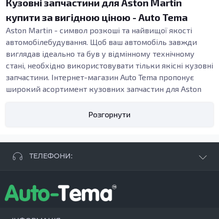
Кузовні запчастини для Aston Martin
купити за вигідною ціною - Auto Tema
Aston Martin - символ розкоші та найвищої якості
автомобілебудування. Щоб ваш автомобіль завжди
виглядав ідеально та був у відмінному технічному
стані, необхідно використовувати тільки якісні кузовні
запчастини. Інтернет-магазин Auto Tema пропонує
широкий асортимент кузовних запчастин для Aston
Martin,
Dacia
,
Ford
,
Honda
,
Jeep
,
Kia
,
Nissan
,
Renault
, які
допоможуть зберегти його первозданний вигляд і
Розгорнути
функціональність.
Кузовні пороги Aston Martin
ТЕЛЕФОНИ:
Кузовні порогине тільки елемент кузова, що відіграє
важливу роль у загальній естетиці автомобіля, але й
+38 063 881 09 93
важлива частина захисної системи. Вони оберігають
+38 096 250 84 38
нижню частину кузова від механічних пошкоджень та
+38 099 657 61 50
корозії.
- СТО
+38 063 253 75 18