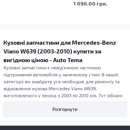
1 090.00 грн.
Кузовні запчастини для Mercedes-Benz
Viano W639 (2003-2010) купити за
вигідною ціною - Auto Tema
Кузовні запчастини є невід'ємною частиною
підтримання автомобіля у належному стані. В нашій
категорії ви знайдете усе необхідне для ремонту та
відновлення кузова Mercedes Viano W639,
виготовленого у період з 2003 по 2010 рік. Тут зібрані
запчастини, які підходять для різних моделей цього
Розгорнути
автомобіля, включаючи елементи, необхідні для заміни
корозійних деталей та відновлення після ДТП.
Види кузовних запчастин