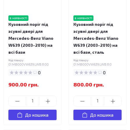
в наявності
в наявності
Кузовний поріг під
Кузовний поріг під
зсувні двері для
зсувні двері для
Mercedes-Benz Viano
Mercedes-Benz Viano
W639 (2003–2010) на
W639 (2003–2010) на
всі бази
всі бази, сталь
Код товару:
Код товару:
01.MB000VW639.LWB.R.00
01.MB000VW639.LWB.R.0
0
0
900.00 грн.
800.00 грн.
До кошика
До кошика