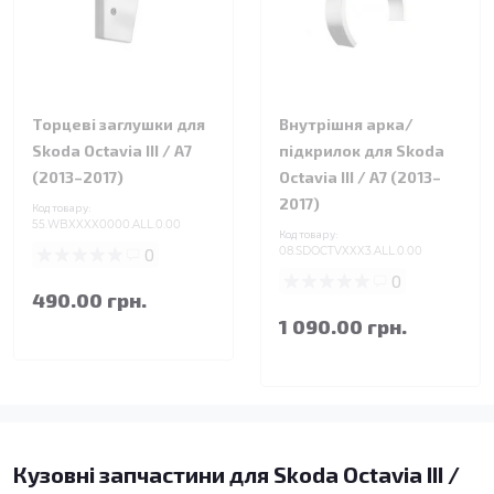
Торцеві заглушки для
Внутрішня арка/
Skoda Octavia III / A7
підкрилок для Skoda
(2013–2017)
Octavia III / A7 (2013–
2017)
Код товару:
55.WBXXXX0000.ALL.0.00
Код товару:
0
08.SDOCTVXXX3.ALL.0.00
0
490.00 грн.
1 090.00 грн.
Кузовні запчастини для Skoda Octavia III /